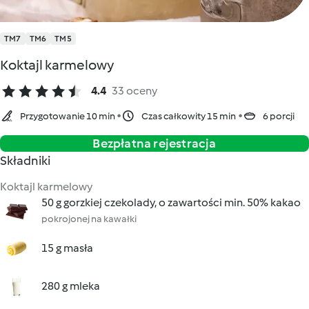
TM7
TM6
TM5
Koktajl karmelowy
4.4
33 oceny
Przygotowanie 10 min
Czas całkowity 15 min
6 porcji
Bezpłatna rejestracja
Składniki
Koktajl karmelowy
50 g gorzkiej czekolady, o zawartości min. 50% kakao
pokrojonej na kawałki
15 g masła
280 g mleka