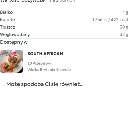
Wartości odżywcze
na 1 portion
Białko
4 g
Kalorie
1756 kJ / 422 kcal
Tłuszcz
30 g
Węglowodany
32 g
Dostępny w
SOUTH AFRICAN
10 Przepisów
Wielka Brytania i Irlandia
Może spodoba Ci się również...