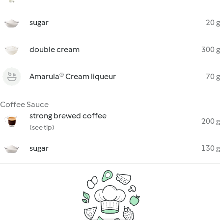
sugar
20 g
double cream
300 g
Amarula® Cream liqueur
70 g
Coffee Sauce
strong brewed coffee
200 g
(see tip)
sugar
130 g