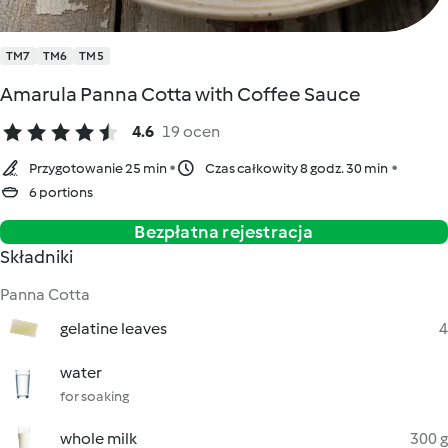
TM7
TM6
TM5
Amarula Panna Cotta with Coffee Sauce
4.6
19 ocen
Przygotowanie 25 min
Czas całkowity 8 godz. 30 min
6 portions
Bezpłatna rejestracja
Składniki
Panna Cotta
gelatine leaves
4
water
for soaking
whole milk
300 g