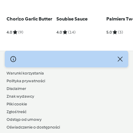
Chorizo Garlic Butter
Soubise Sauce
Palmiers T
4.0
(9)
4.0
(14)
5.0
(3)
© Copyright 2026
Warunki korzystania
Polityka prywatności
Disclaimer
Znak wydawcy
Pliki cookie
Zgłoś treść
Odstąp od umowy
Oświadczenie o dostępności