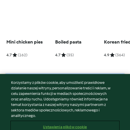
Mini chicken pies
Boiled pasta
Korean frie
4.7
(162)
4.7
(35)
4.9
(364)
Korzystamy z plików cookie, aby umożliwić prawidłowe
© Copyright 2026
działanie naszej witryny, personalizowanie treści i reklam, w
celu zapewnienia funkcji w mediach społecznościowych
Warunki korzystania
oraz analizy ruchu. Udostępniamy również informacje na
Polityka prywatności
temat korzystania z naszej witryny naszymi partnerom z
Disclaimer
sektora mediów społecznościowych, reklamowego i
analitycznego.
Znak wydawcy
Pliki cookie
Ustawienia plików cookie