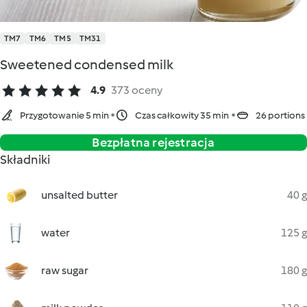
TM7
TM6
TM5
TM31
Sweetened condensed milk
4.9
373 oceny
Przygotowanie 5 min
Czas całkowity 35 min
26 portions
Bezpłatna rejestracja
Składniki
unsalted butter
40 g
water
125 g
raw sugar
180 g