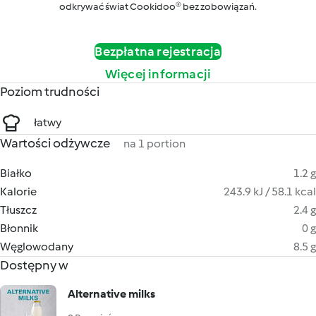
odkrywać świat Cookidoo® bez zobowiązań.
Bezpłatna rejestracja
Więcej informacji
Poziom trudności
łatwy
Wartości odżywcze
na 1 portion
Białko
1.2 g
Kalorie
243.9 kJ / 58.1 kcal
Tłuszcz
2.4 g
Błonnik
0 g
Węglowodany
8.5 g
Dostępny w
Alternative milks