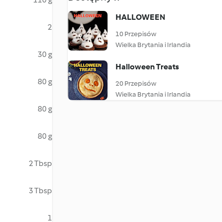
HALLOWEEN
2
10 Przepisów
Wielka Brytania i Irlandia
30 g
Halloween Treats
80 g
20 Przepisów
Wielka Brytania i Irlandia
80 g
80 g
2 Tbsp
3 Tbsp
1