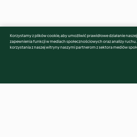
Korzystamy z plików cookie, aby umożliwić prawidłowe działanie naszej w
Może spodoba Ci się również...
zapewnienia funkcji w mediach społecznościowych oraz analizy ruchu
korzystania z naszej witryny naszymi partnerom z sektora mediów spo
Beef Madras
Crab & Prawn Ling