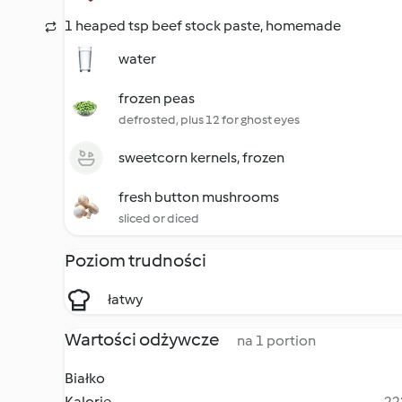
1 heaped tsp beef stock paste, homemade
water
frozen peas
defrosted, plus 12 for ghost eyes
sweetcorn kernels, frozen
fresh button mushrooms
sliced or diced
Poziom trudności
łatwy
Wartości odżywcze
na 1 portion
Białko
Kalorie
22