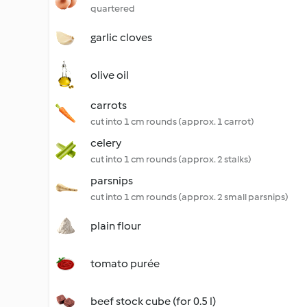
quartered
garlic cloves
olive oil
carrots
cut into 1 cm rounds (approx. 1 carrot)
celery
cut into 1 cm rounds (approx. 2 stalks)
parsnips
cut into 1 cm rounds (approx. 2 small parsnips)
plain flour
tomato purée
beef stock cube (for 0.5 l)