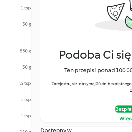
1 tsp
30 g
Podoba Ci się
850 g
30 g
Ten przepis i ponad 100 0
¼ tsp
Zarejestruj się i otrzymaj 30 dni bezpłatn
z
1 tsp
Bezpła
1 tsp
Więc
Dostępny w
110 g