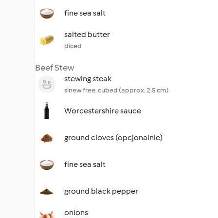
fine sea salt
salted butter
diced
Beef Stew
stewing steak
sinew free, cubed (approx. 2.5 cm)
Worcestershire sauce
ground cloves (opcjonalnie)
fine sea salt
ground black pepper
onions