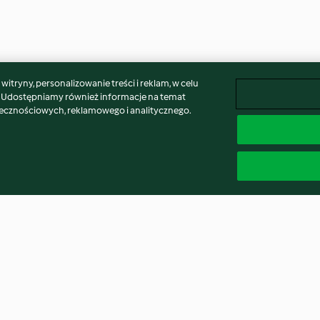
itryny, personalizowanie treści i reklam, w celu
. Udostępniamy również informacje na temat
łecznościowych, reklamowego i analitycznego.
uine
Pink Smoothie
Beef in Stout