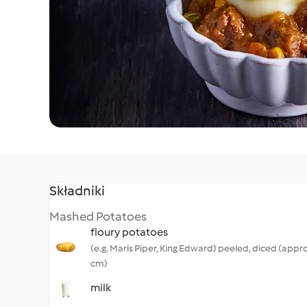
Składniki
Mashed Potatoes
floury potatoes
(e.g. Maris Piper, King Edward) peeled, diced (appro
cm)
milk