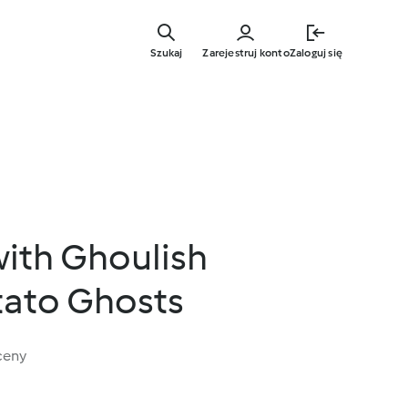
Przejdź
do
Szukaj
Zarejestruj konto
Zaloguj się
głównej
treści
with Ghoulish
ato Ghosts
ceny