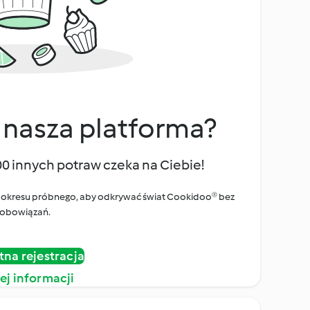
 nasza platforma?
00 innych potraw czeka na Ciebie!
ego okresu próbnego, aby odkrywać świat Cookidoo® bez
obowiązań.
tna rejestracja
ej informacji