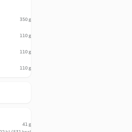
350 g
110 g
110 g
110 g
41 g
22 kJ / 531 kcal