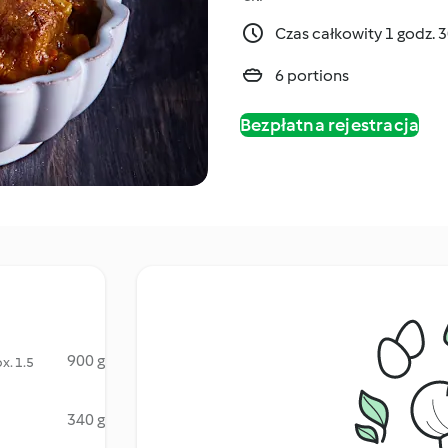
Czas całkowity 1 godz. 
6 portions
Bezpłatna rejestracja
900 g
x. 1.5
340 g