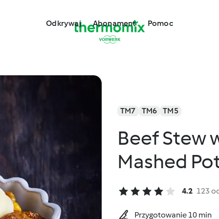
Odkrywaj
Abonament
Pomoc
TM7
TM6
TM5
Beef Stew 
Mashed Pot
4.2
123 o
Przygotowanie 10 min