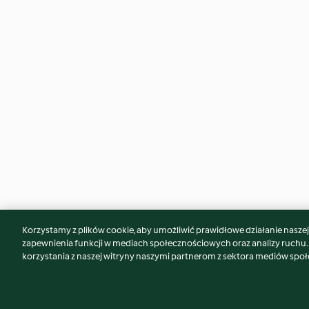
Korzystamy z plików cookie, aby umożliwić prawidłowe działanie naszej w
Może spodoba Ci się również...
zapewnienia funkcji w mediach społecznościowych oraz analizy ruchu
korzystania z naszej witryny naszymi partnerom z sektora mediów spo