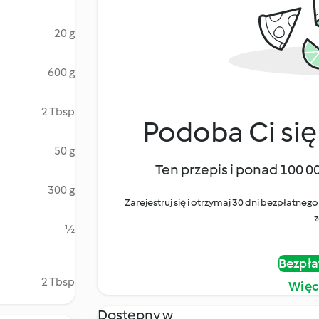
20 g
600 g
2 Tbsp
Podoba Ci się
50 g
Ten przepis i ponad 100 0
300 g
Zarejestruj się i otrzymaj 30 dni bezpłatn
z
½
Bezpła
2 Tbsp
Więc
Dostępny w