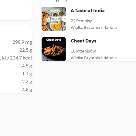
A Taste of India
72 Przepisy
Wielka Brytania i Irlandia
Cheat Days
298.9 mg
22.5 g
10 Przepisów
 kJ / 234.7 kcal
Wielka Brytania i Irlandia
14.5 g
1.1 g
2.7 g
4.8 g