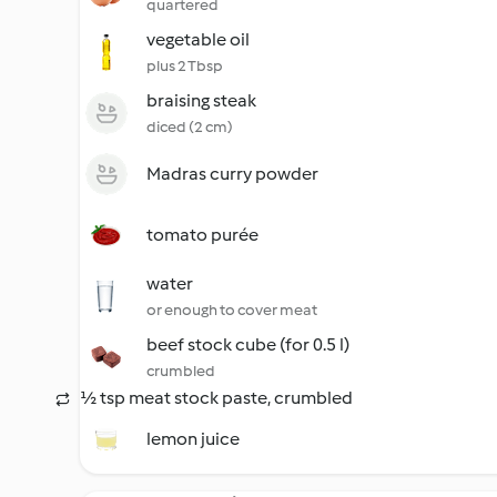
quartered
vegetable oil
plus 2 Tbsp
braising steak
diced (2 cm)
Madras curry powder
tomato purée
water
or enough to cover meat
beef stock cube (for 0.5 l)
crumbled
½ tsp meat stock paste, crumbled
lemon juice