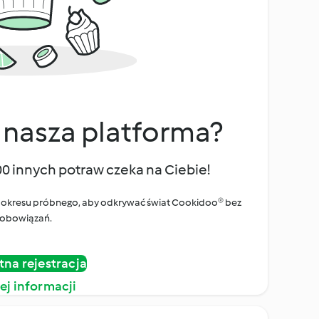
 nasza platforma?
00 innych potraw czeka na Ciebie!
ego okresu próbnego, aby odkrywać świat Cookidoo® bez
obowiązań.
tna rejestracja
ej informacji