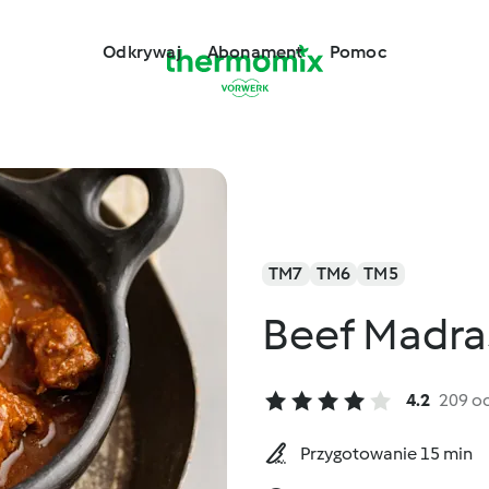
Odkrywaj
Abonament
Pomoc
TM7
TM6
TM5
Beef Madra
4.2
209 o
Przygotowanie 15 min