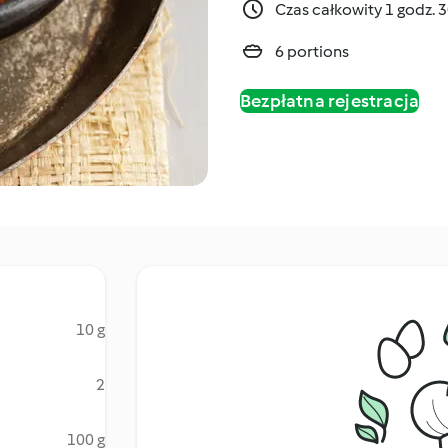
Czas całkowity 1 godz. 
6 portions
Bezpłatna rejestracja
10 g
2
100 g