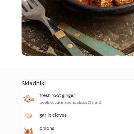
Składniki
fresh root ginger
peeled, cut in round slices (2 mm)
garlic cloves
onions