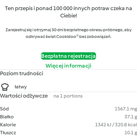
Ten przepis i ponad 100 000 innych potraw czeka na
Ciebie!
Zarejestruj się i otrzymaj 30 dni bezpłatnego okresu próbnego, aby
odkrywać świat Cookidoo® bez zobowiązań.
Bezpłatna rejestracja
Więcej informacji
Poziom trudności
łatwy
Wartości odżywcze
na 1 portions
Sód
1567.1 mg
Białko
37.1 g
Kalorie
1342 kJ / 320.8 kcal
Tłuszcz
10.1 g