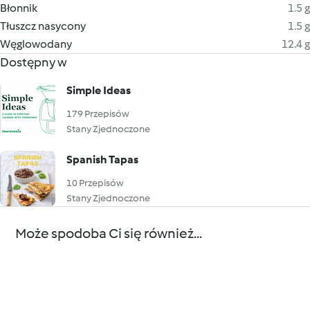
Błonnik
1.5 g
Tłuszcz nasycony
1.5 g
Węglowodany
12.4 g
Dostępny w
Simple Ideas
179 Przepisów
Stany Zjednoczone
Spanish Tapas
10 Przepisów
Stany Zjednoczone
Może spodoba Ci się również...