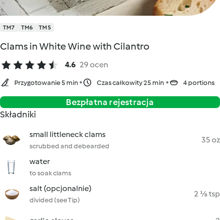
TM7
TM6
TM5
Clams in White Wine with Cilantro
4.6
29 ocen
Przygotowanie 5 min
Czas całkowity 25 min
4 portions
Bezpłatna rejestracja
Składniki
small littleneck clams
35 oz
scrubbed and debearded
water
to soak clams
salt (opcjonalnie)
2 ⅛ tsp
divided (see Tip)