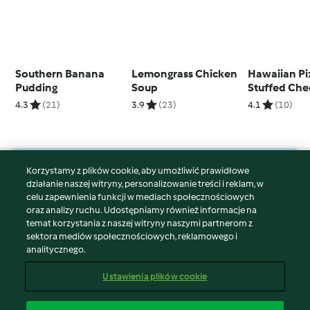
Southern Banana
Lemongrass Chicken
Hawaiian Pi
Pudding
Soup
Stuffed Che
(Ben)
4.3
(21)
3.9
(23)
4.1
(10)
Korzystamy z plików cookie, aby umożliwić prawidłowe
© Copyright 2026
działanie naszej witryny, personalizowanie treści i reklam, w
celu zapewnienia funkcji w mediach społecznościowych
Warunki korzystania
oraz analizy ruchu. Udostępniamy również informacje na
Polityka prywatności
temat korzystania z naszej witryny naszymi partnerom z
Disclaimer
sektora mediów społecznościowych, reklamowego i
analitycznego.
Znak wydawcy
Pliki cookie
Ustawienia plików cookie
Zgłoś treść
Odstąp od umowy