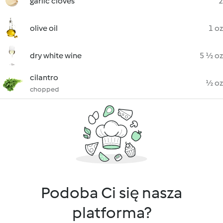
garlic cloves
2
olive oil
1 oz
dry white wine
5 ½ oz
cilantro
½ oz
chopped
Podoba Ci się nasza
platforma?