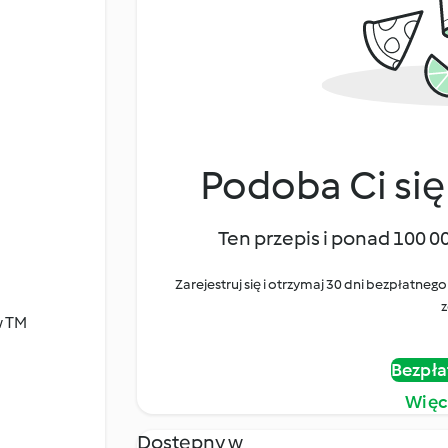
Podoba Ci się
Ten przepis i ponad 100 0
Zarejestruj się i otrzymaj 30 dni bezpłatn
z
w TM
Bezpła
Więc
Dostępny w