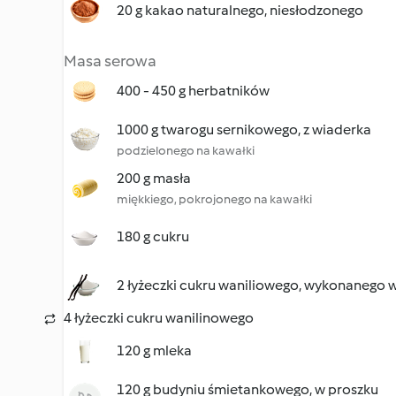
20 g kakao naturalnego, niesłodzonego
Masa serowa
400 - 450 g herbatników
1000 g twarogu sernikowego, z wiaderka
podzielonego na kawałki
200 g masła
miękkiego, pokrojonego na kawałki
180 g cukru
2 łyżeczki cukru waniliowego, wykonanego 
4 łyżeczki cukru wanilinowego
120 g mleka
120 g budyniu śmietankowego, w proszku