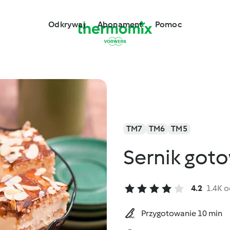
Odkrywaj
Abonament
Pomoc
TM7
TM6
TM5
Sernik got
4.2
1.4K 
Przygotowanie 10 min