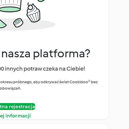
 nasza platforma?
00 innych potraw czeka na Ciebie!
ego okresu próbnego, aby odkrywać świat Cookidoo® bez
obowiązań.
tna rejestracja
ej informacji