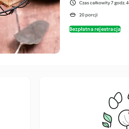
Czas całkowity 7 godz. 
20 porcji
Bezpłatna rejestracja