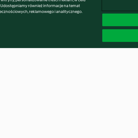
. Udostępniamy również informacje na temat
łecznościowych, reklamowego i analitycznego.
Oponki drożdżowe z
Pączki hiszpańs
pomarańczową nutą
4.9
(1.1K)
4.6
(929)