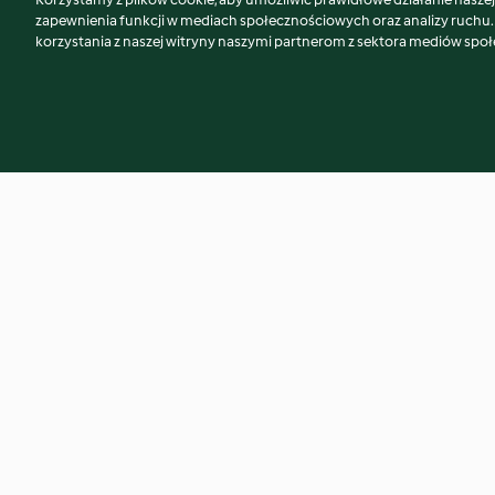
Może spodoba Ci się również...
zapewnienia funkcji w mediach społecznościowych oraz analizy ruchu
korzystania z naszej witryny naszymi partnerom z sektora mediów spo
Sero-makowiec
Kopiec kreta
4.5
(1.1K)
4.2
(1K)