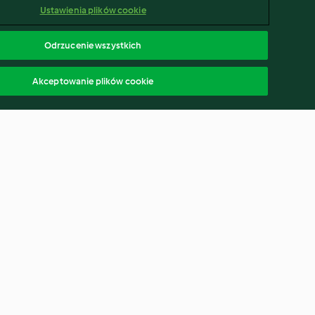
Ustawienia plików cookie
Odrzucenie wszystkich
Akceptowanie plików cookie
kie (gniazdka)
Ciasto Snikers
4.1
(1.1K)