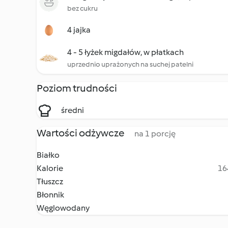
bez cukru
4 jajka
4 - 5 łyżek migdałów, w płatkach
uprzednio uprażonych na suchej patelni
Poziom trudności
średni
Wartości odżywcze
na 1 porcję
Białko
Kalorie
16
Tłuszcz
Błonnik
Węglowodany