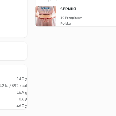
SERNIKI
10 Przepisów
Polska
14.3 g
42 kJ / 392 kcal
16.9 g
0.6 g
46.3 g