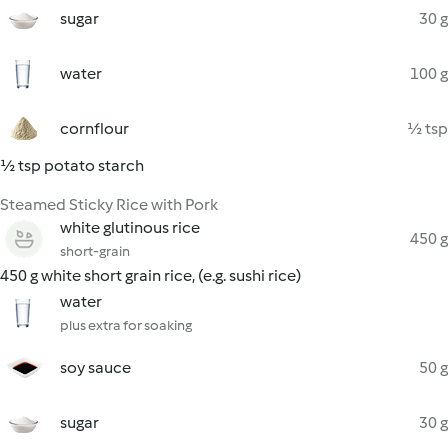
sugar
30 g
water
100 g
cornflour
½ tsp
½ tsp potato starch
Steamed Sticky Rice with Pork
white glutinous rice
450 g
short-grain
450 g white short grain rice, (e.g. sushi rice)
water
plus extra for soaking
soy sauce
50 g
sugar
30 g