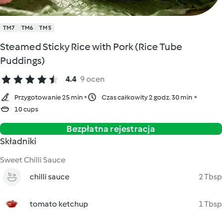
TM7
TM6
TM5
Steamed Sticky Rice with Pork (Rice Tube
Puddings)
4.4
9 ocen
Przygotowanie 25 min
Czas całkowity 2 godz. 30 min
10 cups
Bezpłatna rejestracja
Składniki
Sweet Chilli Sauce
chilli sauce
2 Tbsp
tomato ketchup
1 Tbsp