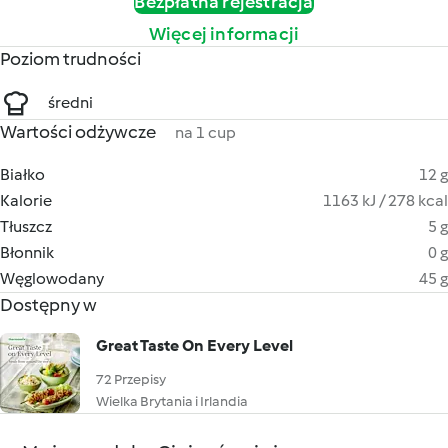
Bezpłatna rejestracja
Więcej informacji
Poziom trudności
średni
Wartości odżywcze
na 1 cup
Białko
12 g
Kalorie
1163 kJ / 278 kcal
Tłuszcz
5 g
Błonnik
0 g
Węglowodany
45 g
Dostępny w
Great Taste On Every Level
72 Przepisy
Wielka Brytania i Irlandia