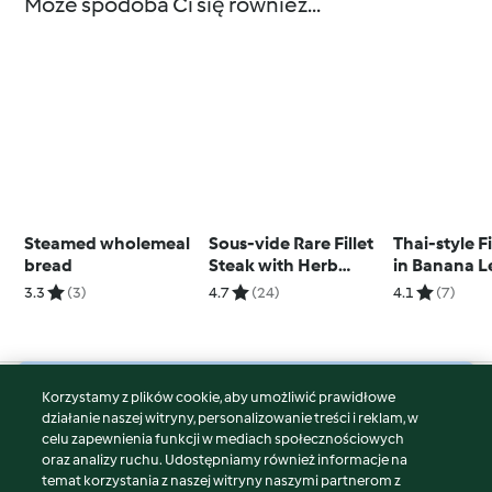
Może spodoba Ci się również...
Steamed wholemeal
Sous-vide Rare Fillet
Thai-style 
bread
Steak with Herb
in Banana L
Garlic Butter
with Mixed 
3.3
(3)
4.7
(24)
4.1
(7)
Korzystamy z plików cookie, aby umożliwić prawidłowe
© Copyright 2026
działanie naszej witryny, personalizowanie treści i reklam, w
celu zapewnienia funkcji w mediach społecznościowych
Warunki korzystania
oraz analizy ruchu. Udostępniamy również informacje na
Polityka prywatności
temat korzystania z naszej witryny naszymi partnerom z