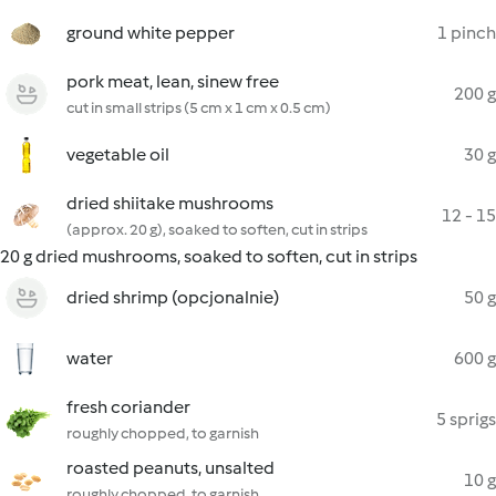
ground white pepper
1 pinch
pork meat, lean, sinew free
200 g
cut in small strips (5 cm x 1 cm x 0.5 cm)
vegetable oil
30 g
dried shiitake mushrooms
12 - 15
(approx. 20 g), soaked to soften, cut in strips
20 g dried mushrooms, soaked to soften, cut in strips
dried shrimp (opcjonalnie)
50 g
water
600 g
fresh coriander
5 sprigs
roughly chopped, to garnish
roasted peanuts, unsalted
10 g
roughly chopped, to garnish