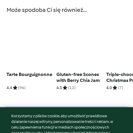
Może spodoba Ci się również...
Tarte Bourguignonne
Gluten-free Scones
Triple-choc
with Berry Chia Jam
Christmas 
4.4
(96)
4.3
(12)
4.0
(7)
Korzystamy z plików cookie, aby umożliwić prawidłowe
© Copyright 2026
działanie naszej witryny, personalizowanie treści i reklam, w
celu zapewnienia funkcji w mediach społecznościowych
Warunki korzystania
oraz analizy ruchu. Udostępniamy również informacje na