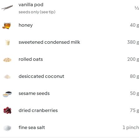
vanilla pod
½
seeds only (see tip)
honey
40 g
sweetened condensed milk
380 g
rolled oats
200 g
desiccated coconut
80 g
sesame seeds
50 g
dried cranberries
75 g
fine sea salt
1 pinch