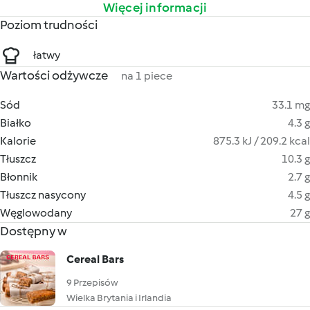
Więcej informacji
Poziom trudności
łatwy
Wartości odżywcze
na 1 piece
Sód
33.1 mg
Białko
4.3 g
Kalorie
875.3 kJ / 209.2 kcal
Tłuszcz
10.3 g
Błonnik
2.7 g
Tłuszcz nasycony
4.5 g
Węglowodany
27 g
Dostępny w
Cereal Bars
9 Przepisów
Wielka Brytania i Irlandia