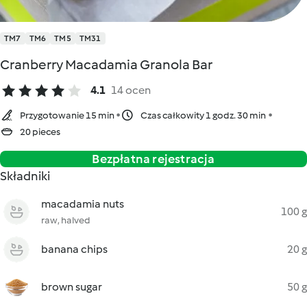
TM7
TM6
TM5
TM31
Cranberry Macadamia Granola Bar
4.1
14 ocen
Przygotowanie 15 min
Czas całkowity 1 godz. 30 min
20 pieces
Bezpłatna rejestracja
Składniki
macadamia nuts
100 g
raw, halved
banana chips
20 g
brown sugar
50 g