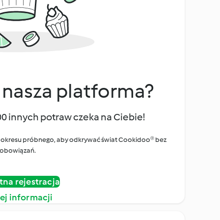
 nasza platforma?
00 innych potraw czeka na Ciebie!
ego okresu próbnego, aby odkrywać świat Cookidoo® bez
obowiązań.
tna rejestracja
ej informacji