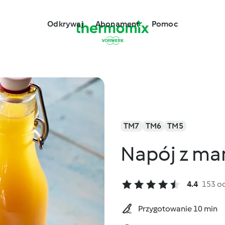
Odkrywaj
Abonament
Pomoc
TM7
TM6
TM5
Napój z ma
4.4
153 o
Przygotowanie 10 min