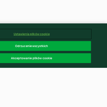
Ustawienia plików cookie
Odrzucenie wszystkich
Akceptowanie plików cookie
towe z
Gorąca czekolada z