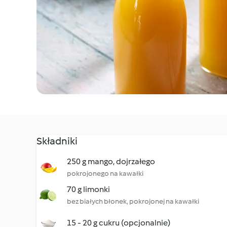
Składniki
250 g mango, dojrzałego
pokrojonego na kawałki
70 g limonki
bez białych błonek, pokrojonej na kawałki
15 - 20 g cukru (opcjonalnie)