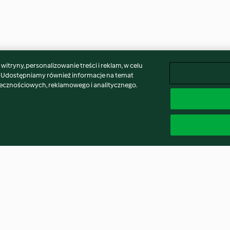
itryny, personalizowanie treści i reklam, w celu
. Udostępniamy również informacje na temat
łecznościowych, reklamowego i analitycznego.
Krem czekoladowy z
Smoothie jogur