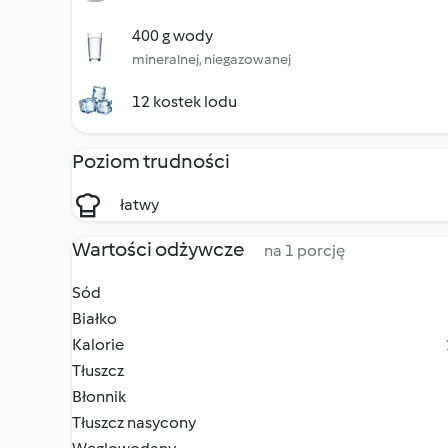
400 g wody
mineralnej, niegazowanej
12 kostek lodu
Poziom trudności
łatwy
Wartości odżywcze
na 1 porcję
Sód
Białko
Kalorie
Tłuszcz
Błonnik
Tłuszcz nasycony