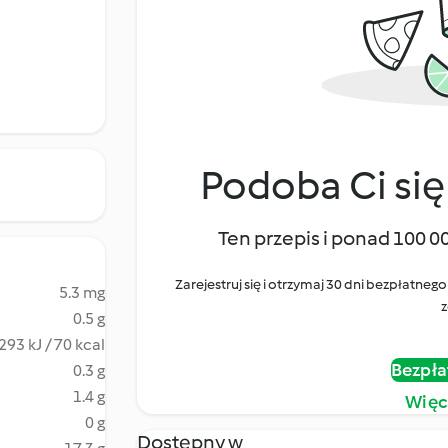
Podoba Ci się
Ten przepis i ponad 100 0
Zarejestruj się i otrzymaj 30 dni bezpłatn
5.3 mg
z
0.5 g
293 kJ / 70 kcal
Bezpła
0.3 g
1.4 g
Więc
0 g
Dostępny w