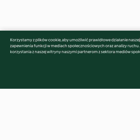
Korzystamy z plików cookie, aby umożliwić prawidłowe działanie naszej w
Może spodoba Ci się również...
zapewnienia funkcji w mediach społecznościowych oraz analizy ruchu
korzystania z naszej witryny naszymi partnerom z sektora mediów spo
Sajgonki z sosem słodko-
Syrop imbirowy