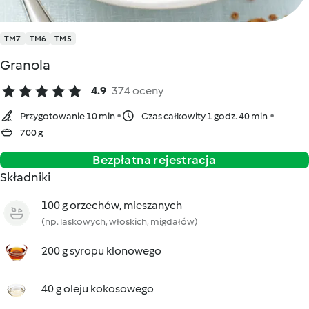
TM7
TM6
TM5
Granola
4.9
374 oceny
Przygotowanie 10 min
Czas całkowity 1 godz. 40 min
700 g
Bezpłatna rejestracja
Składniki
100 g orzechów, mieszanych
(np. laskowych, włoskich, migdałów)
200 g syropu klonowego
40 g oleju kokosowego