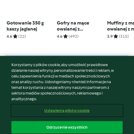
Gotowanie 350 g
Gofry na mące
Muffiny z m
kaszy jaglanej
owsianej z
owsianej z 
bazyliowym
orzechowy
4.6
(22)
4.6
(492)
3.9
(315)
twarożkiem
Korzystamy z plików cookie, aby umożliwić prawidłowe
© Copyright 2026
działanie naszej witryny, personalizowanie treści i reklam, w
celu zapewnienia funkcji w mediach społecznościowych
Warunki korzystania
oraz analizy ruchu. Udostępniamy również informacje na
Polityka prywatności
temat korzystania z naszej witryny naszymi partnerom z
Disclaimer
sektora mediów społecznościowych, reklamowego i
analitycznego.
Znak wydawcy
Pliki cookie
Ustawienia plików cookie
Zgłoś treść
Odstąp od umowy
Odrzucenie wszystkich
Oświadczenie o dostępności