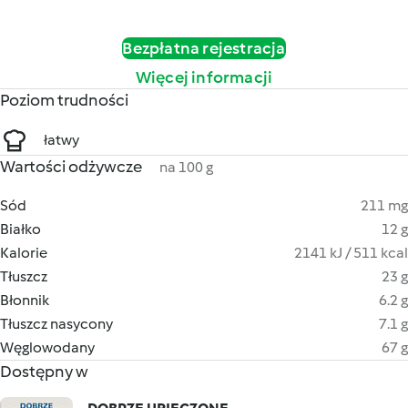
Bezpłatna rejestracja
Więcej informacji
Poziom trudności
łatwy
Wartości odżywcze
na 100 g
Sód
211 mg
Białko
12 g
Kalorie
2141 kJ / 511 kcal
Tłuszcz
23 g
Błonnik
6.2 g
Tłuszcz nasycony
7.1 g
Węglowodany
67 g
Dostępny w