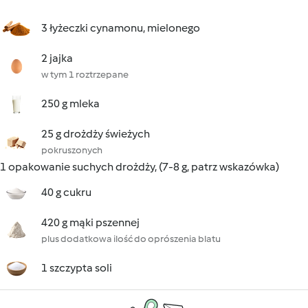
3 łyżeczki cynamonu, mielonego
2 jajka
w tym 1 roztrzepane
250 g mleka
25 g drożdży świeżych
pokruszonych
1 opakowanie suchych drożdży, (7-8 g, patrz wskazówka)
40 g cukru
420 g mąki pszennej
plus dodatkowa ilość do oprószenia blatu
1 szczypta soli