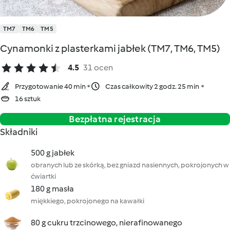
TM7
TM6
TM5
Cynamonki z plasterkami jabłek (TM7, TM6, TM5)
4.5
31 ocen
Przygotowanie 40 min
Czas całkowity 2 godz. 25 min
16 sztuk
Bezpłatna rejestracja
Składniki
500 g jabłek
obranych lub ze skórką, bez gniazd nasiennych, pokrojonych w
ćwiartki
180 g masła
miękkiego, pokrojonego na kawałki
80 g cukru trzcinowego, nierafinowanego