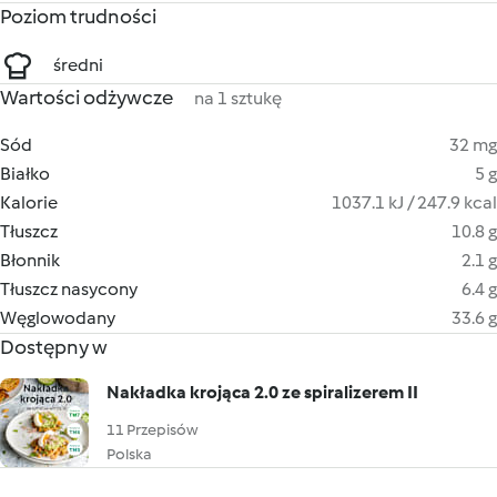
Poziom trudności
średni
Wartości odżywcze
na 1 sztukę
Sód
32 mg
Białko
5 g
Kalorie
1037.1 kJ / 247.9 kcal
Tłuszcz
10.8 g
Błonnik
2.1 g
Tłuszcz nasycony
6.4 g
Węglowodany
33.6 g
Dostępny w
Nakładka krojąca 2.0 ze spiralizerem II
11 Przepisów
Polska