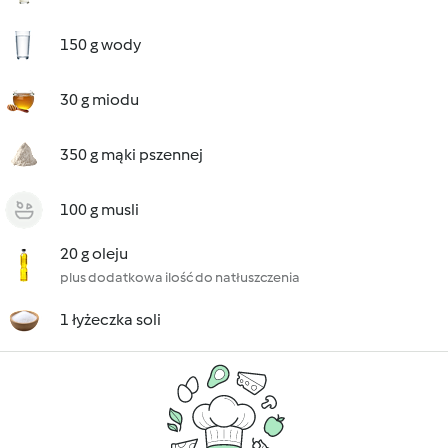
150 g wody
30 g miodu
350 g mąki pszennej
100 g musli
20 g oleju
plus dodatkowa ilość do natłuszczenia
1 łyżeczka soli