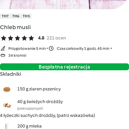
TM7
TM6
TM5
Chleb musli
4.8
221 ocen
Przygotowanie 5 min
Czas całkowity 1 godz. 45 min
34 kromki
Bezpłatna rejestracja
Składniki
150 g ziaren pszenicy
40 g świeżych drożdży
pokruszonych
4 łyżeczki suchych drożdży, (patrz wskazówka)
200 g mleka