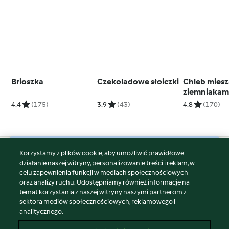
Brioszka
Czekoladowe słoiczki
Chleb miesz
ziemniakam
4.4
(175)
3.9
(43)
4.8
(170)
Korzystamy z plików cookie, aby umożliwić prawidłowe
© Copyright 2026
działanie naszej witryny, personalizowanie treści i reklam, w
celu zapewnienia funkcji w mediach społecznościowych
Warunki korzystania
oraz analizy ruchu. Udostępniamy również informacje na
Polityka prywatności
temat korzystania z naszej witryny naszymi partnerom z
Disclaimer
sektora mediów społecznościowych, reklamowego i
analitycznego.
Znak wydawcy
Pliki cookie