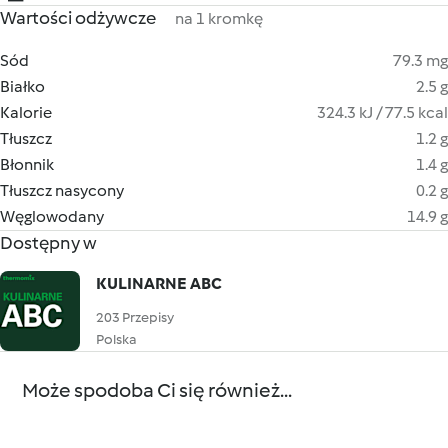
Wartości odżywcze
na 1 kromkę
Sód
79.3 mg
Białko
2.5 g
Kalorie
324.3 kJ / 77.5 kcal
Tłuszcz
1.2 g
Błonnik
1.4 g
Tłuszcz nasycony
0.2 g
Węglowodany
14.9 g
Dostępny w
KULINARNE ABC
203 Przepisy
Polska
Może spodoba Ci się również...