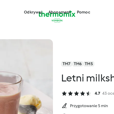
Odkrywaj
Abonament
Pomoc
TM7
TM6
TM5
Letni milk
4.7
43 oc
Przygotowanie 5 min