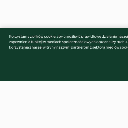
Korzystamy z plików cookie, aby umożliwić prawidłowe działanie naszej w
Może spodoba Ci się również...
zapewnienia funkcji w mediach społecznościowych oraz analizy ruchu
korzystania z naszej witryny naszymi partnerom z sektora mediów spo
Shoty Bounty®
Drink truskawkowy