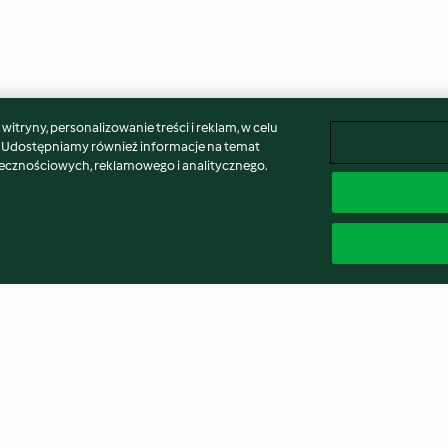
itryny, personalizowanie treści i reklam, w celu
. Udostępniamy również informacje na temat
łecznościowych, reklamowego i analitycznego.
 z mango i
Nalewka cytrusowa
Drink Long Islan