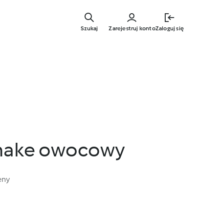
Przejdź
do
Szukaj
Zarejestruj konto
Zaloguj się
głównej
treści
shake owocowy
eny