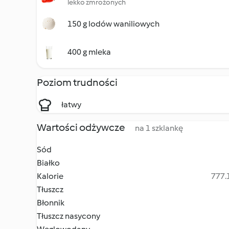
lekko zmrożonych
150 g lodów waniliowych
400 g mleka
Poziom trudności
łatwy
Wartości odżywcze
na 1 szklankę
Sód
Białko
Kalorie
777.1
Tłuszcz
Błonnik
Tłuszcz nasycony