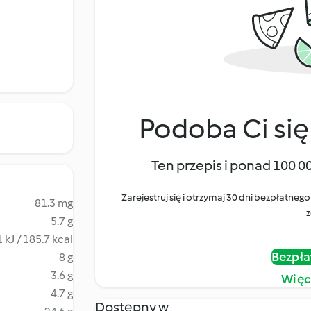
Podoba Ci się
Ten przepis i ponad 100 0
Zarejestruj się i otrzymaj 30 dni bezpłatn
81.3 mg
z
5.7 g
 kJ / 185.7 kcal
Bezpła
8 g
3.6 g
Więc
4.7 g
Dostępny w