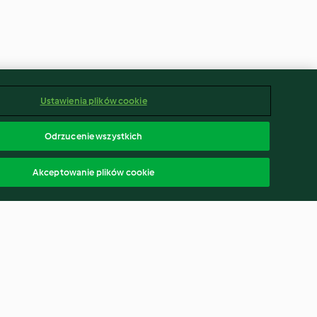
Ustawienia plików cookie
Odrzucenie wszystkich
Akceptowanie plików cookie
d Iced Tea
Latte piernikowe