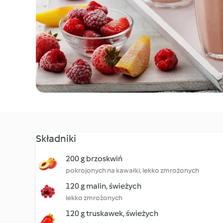
Składniki
200 g brzoskwiń
pokrojonych na kawałki, lekko zmrożonych
120 g malin, świeżych
lekko zmrożonych
120 g truskawek, świeżych