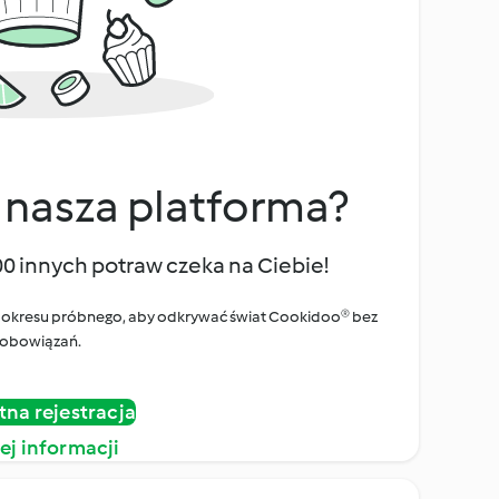
 nasza platforma?
00 innych potraw czeka na Ciebie!
ego okresu próbnego, aby odkrywać świat Cookidoo® bez
obowiązań.
tna rejestracja
ej informacji