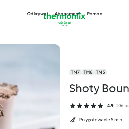
Odkrywaj
Abonament
Pomoc
TM7
TM6
TM5
Shoty Boun
4.9
106 o
Przygotowanie 5 min