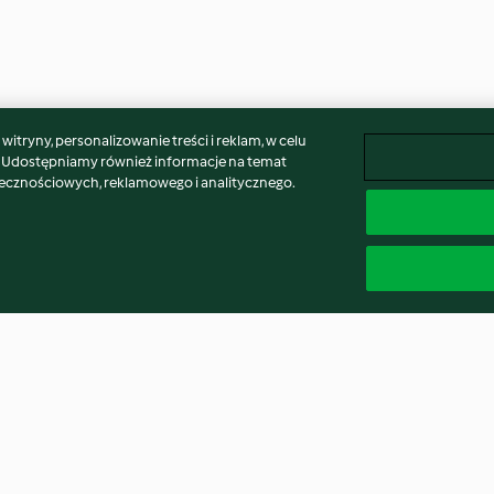
itryny, personalizowanie treści i reklam, w celu
. Udostępniamy również informacje na temat
łecznościowych, reklamowego i analitycznego.
Kule serowe
Rozgrzewający d