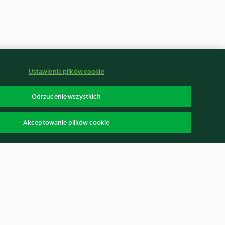
Ustawienia plików cookie
Odrzucenie wszystkich
Akceptowanie plików cookie
rink tyrolski
Sernik straciatella z malinami