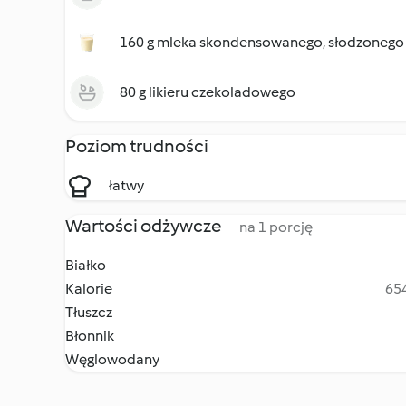
160 g mleka skondensowanego, słodzonego
80 g likieru czekoladowego
Poziom trudności
łatwy
Wartości odżywcze
na 1 porcję
Białko
Kalorie
654
Tłuszcz
Błonnik
Węglowodany