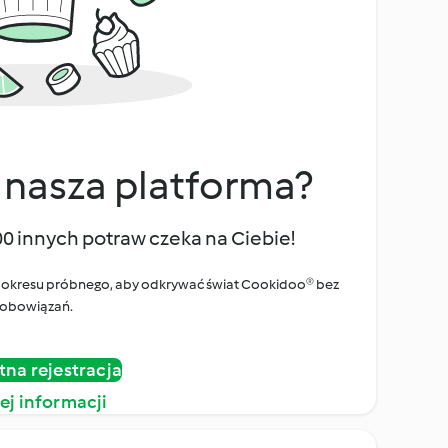
 nasza platforma?
00 innych potraw czeka na Ciebie!
ego okresu próbnego, aby odkrywać świat Cookidoo® bez
obowiązań.
tna rejestracja
ej informacji