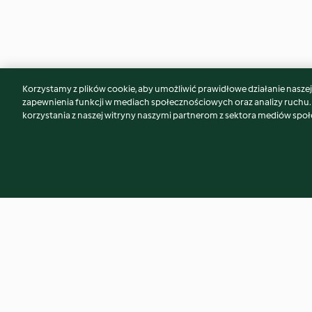
Korzystamy z plików cookie, aby umożliwić prawidłowe działanie naszej w
Może spodoba Ci się również...
zapewnienia funkcji w mediach społecznościowych oraz analizy ruchu
korzystania z naszej witryny naszymi partnerom z sektora mediów spo
Letni milkshake owocowy
Limoncello