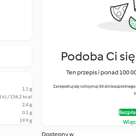
Podoba Ci się
Ten przepis i ponad 100 0
Zarejestruj się i otrzymaj 30 dni bezpłatn
1.1 g
z
 kJ / 156.2 kcal
2.4 g
Bezpła
0.1 g
19.9 g
Więc
Dostępny w