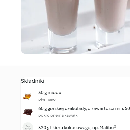
Składniki
30 g miodu
płynnego
60 g gorzkiej czekolady, o zawartości min. 
pokrojonej na kawałki
320 g likieru kokosowego, np. Malibu®