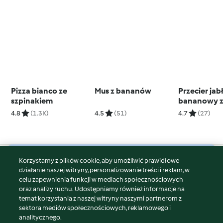
Pizza bianco ze
Mus z bananów
Przecier ja
szpinakiem
bananowy z
pomarańc
4.8
(1.3K)
4.5
(51)
4.7
(27)
Korzystamy z plików cookie, aby umożliwić prawidłowe
© Copyright 2026
działanie naszej witryny, personalizowanie treści i reklam, w
celu zapewnienia funkcji w mediach społecznościowych
Warunki korzystania
oraz analizy ruchu. Udostępniamy również informacje na
Polityka prywatności
temat korzystania z naszej witryny naszymi partnerom z
Disclaimer
sektora mediów społecznościowych, reklamowego i
analitycznego.
Znak wydawcy