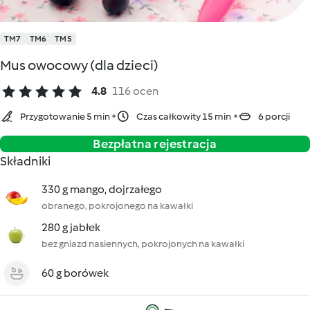
TM7
TM6
TM5
Mus owocowy (dla dzieci)
4.8
116 ocen
Przygotowanie 5 min
Czas całkowity 15 min
6 porcji
Bezpłatna rejestracja
Składniki
330 g mango, dojrzałego
obranego, pokrojonego na kawałki
280 g jabłek
bez gniazd nasiennych, pokrojonych na kawałki
60 g borówek