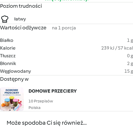
Poziom trudności
łatwy
Wartości odżywcze
na 1 porcja
Białko
1 g
Kalorie
239 kJ / 57 kcal
Tłuszcz
0 g
Błonnik
2 g
Węglowodany
15 g
Dostępny w
DOMOWE PRZECIERY
10 Przepisów
Polska
Może spodoba Ci się również...