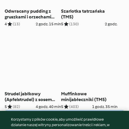
Odwracany pudding z
Szarlotka tatrzańska
gruszkami i orzechami
(TM5)
(TM5)
4
(13)
2 godz. 15 min
5
(130)
2 godz.
Strudel jabłkowy
Muffinkowe
(Apfelstrudel) z sosem
minijabłeczniki (TM5)
waniliowym (TM5)
5
(82)
4 godz. 40 min
5
(403)
1 godz. 35 min
Korzystamy z plików cookie, aby umożliwić prawidłowe
© Copyright 2026
działanie naszej witryny, personalizowanie treści i reklam, w