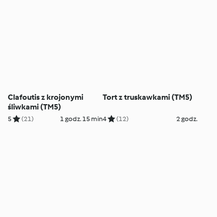
Clafoutis z krojonymi
Tort z truskawkami (TM5)
śliwkami (TM5)
5
(21)
1 godz. 15 min
4
(12)
2 godz.