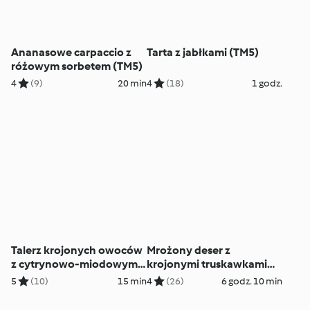
Ananasowe carpaccio z
Tarta z jabłkami (TM5)
różowym sorbetem (TM5)
4
(9)
20 min
4
(18)
1 godz.
Talerz krojonych owoców
Mrożony deser z
z cytrynowo-miodowym
krojonymi truskawkami
dressingiem (TM5)
(TM5)
5
(10)
15 min
4
(26)
6 godz. 10 min