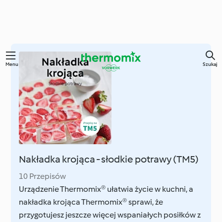
Przejdź
Menu
Szukaj
do
głównej
treści
Nakładka krojąca - słodkie potrawy (TM5)
10 Przepisów
Urządzenie Thermomix® ułatwia życie w kuchni, a
nakładka krojąca Thermomix® sprawi, że
przygotujesz jeszcze więcej wspaniałych posiłków z