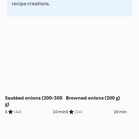
recipe creations.
Sautéed onions (200-300
Browned onions (200 g)
g)
5
(44)
10 min
5
(24)
20 min