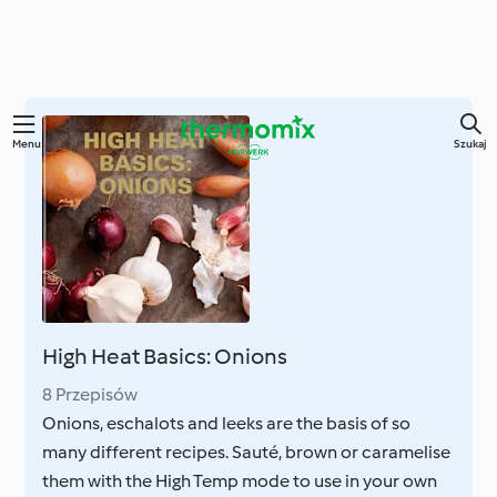
Przejdź
Menu
Szukaj
do
głównej
treści
High Heat Basics: Onions
8 Przepisów
Onions, eschalots and leeks are the basis of so
many different recipes. Sauté, brown or caramelise
them with the High Temp mode to use in your own