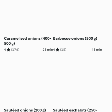
Caramelised onions (400-
Barbecue onions (500 g)
500 g)
4
(176)
25 min
4
(15)
45 min
Sautéed onions (200 g)
Sautéed eschalots (250-