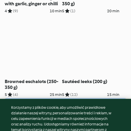
with garlic, ginger or chilli
350 g)
4
(9)
10 min
5
(1)
20 min
Browned eschalots (250-
Sautéed leeks (200 g)
350 g)
5
(4)
25 min
5
(12)
15 min
Korzystamy z plików cookie, aby umożliwić prawidłowe
© Copyright 2026
działanie naszej witryny, personalizowanie treści i reklam, w
celu zapewnienia funkcji w mediach społecznościowych
Warunki korzystania
oraz analizy ruchu. Udostępniamy również informacje na
Polityka prywatności
temat korzystania z naszej witryny naszymi partnerom z