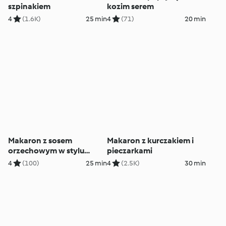
szpinakiem
kozim serem
4
(1.6K)
25 min
4
(71)
20 min
Makaron z sosem
Makaron z kurczakiem i
orzechowym w stylu
pieczarkami
tajskim
4
(100)
25 min
4
(2.5K)
30 min