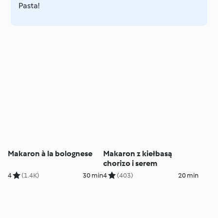
Pasta!
Makaron à la bolognese
Makaron z kiełbasą
chorizo i serem
4
(1.4K)
30 min
4
(403)
20 min