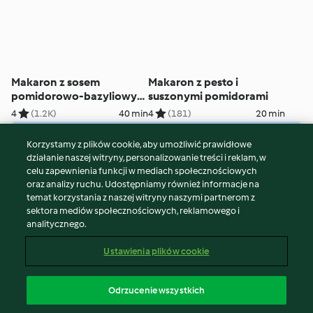
Makaron z sosem
Makaron z pesto i
pomidorowo-bazyliowym
suszonymi pomidorami
i szynką
4
(1.2K)
40 min
4
(181)
20 min
Korzystamy z plików cookie, aby umożliwić prawidłowe
© Copyright 2026
działanie naszej witryny, personalizowanie treści i reklam, w
celu zapewnienia funkcji w mediach społecznościowych
Warunki korzystania
oraz analizy ruchu. Udostępniamy również informacje na
Polityka prywatności
temat korzystania z naszej witryny naszymi partnerom z
Disclaimer
sektora mediów społecznościowych, reklamowego i
analitycznego.
Znak wydawcy
Pliki cookie
Ustawienia plików cookie
Zgłoś treść
Odstąp od umowy
Odrzucenie wszystkich
Oświadczenie o dostępności