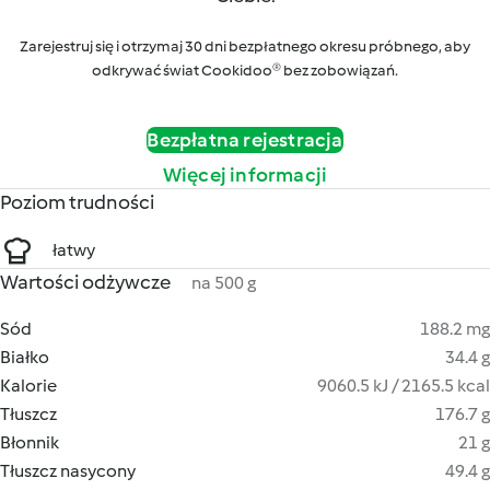
Zarejestruj się i otrzymaj 30 dni bezpłatnego okresu próbnego, aby
odkrywać świat Cookidoo® bez zobowiązań.
Bezpłatna rejestracja
Więcej informacji
Poziom trudności
łatwy
Wartości odżywcze
na 500 g
Sód
188.2 mg
Białko
34.4 g
Kalorie
9060.5 kJ / 2165.5 kcal
Tłuszcz
176.7 g
Błonnik
21 g
Tłuszcz nasycony
49.4 g