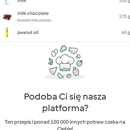
milk
100 g
milk chocolate
170 g
broken into pieces
peanut oil
60 g
Podoba Ci się nasza
platforma?
Ten przepis i ponad 100 000 innych potraw czeka na
Ciebie!