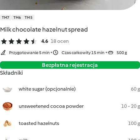
TM7
TM6
TM5
Milk chocolate hazelnut spread
4.6
18 ocen
Przygotowanie 5 min
Czas całkowity 15 min
500 g
Bezpłatna rejestracja
Składniki
white sugar (opcjonalnie)
60 g
unsweetened cocoa powder
10 - 20 g
toasted hazelnuts
100 g