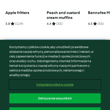
Apple fritters
Peach and custard
Bannofee M
cream muffins
3.8
(119)
4.4
(35)
4.5
(55)
Korzystamy z plików cookie, aby umożliwić prawidłowe
© Copyright 2026
działanie naszej witryny, personalizowanie treści i reklam, w
celu zapewnienia funkcji w mediach społecznościowych
Warunki korzystania
oraz analizy ruchu. Udostępniamy również informacje na
Polityka prywatności
temat korzystania z naszej witryny naszymi partnerom z
Disclaimer
sektora mediów społecznościowych, reklamowego i
analitycznego.
Znak wydawcy
Pliki cookie
Ustawienia plików cookie
Zgłoś treść
Odstąp od umowy
Odrzucenie wszystkich
Oświadczenie o dostępności