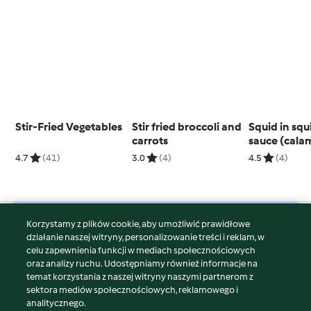
Stir-Fried Vegetables
Stir fried broccoli and
Squid in squ
carrots
sauce (cala
su tinta)
4.7
(41)
3.0
(4)
4.5
(4)
Korzystamy z plików cookie, aby umożliwić prawidłowe
© Copyright 2026
działanie naszej witryny, personalizowanie treści i reklam, w
celu zapewnienia funkcji w mediach społecznościowych
Warunki korzystania
oraz analizy ruchu. Udostępniamy również informacje na
Polityka prywatności
temat korzystania z naszej witryny naszymi partnerom z
Disclaimer
sektora mediów społecznościowych, reklamowego i
analitycznego.
Znak wydawcy