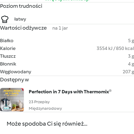
Poziom trudności
łatwy
Wartości odżywcze
na 1 jar
Białko
5 g
Kalorie
3554 kJ / 850 kcal
Tłuszcz
3 g
Błonnik
4 g
Węglowodany
207 g
Dostępny w
Perfection in 7 Days with Thermomix®
23 Przepisy
Międzynarodowy
Może spodoba Ci się również...