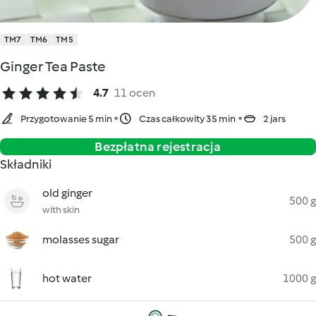
TM7
TM6
TM5
Ginger Tea Paste
4.7
11 ocen
Przygotowanie 5 min
Czas całkowity 35 min
2 jars
Bezpłatna rejestracja
Składniki
old ginger
500 g
with skin
molasses sugar
500 g
hot water
1000 g