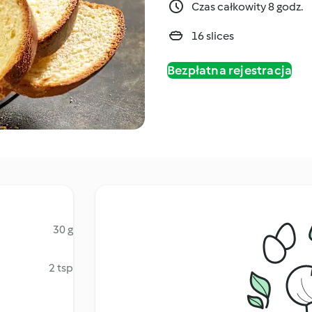
Czas całkowity 8 godz.
16 slices
Bezpłatna rejestracja
30 g
2 tsp