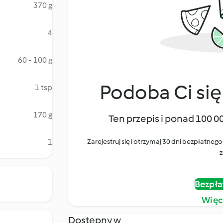
370 g
4
60 - 100 g
Podoba Ci się
1 tsp
170 g
Ten przepis i ponad 100 0
1
Zarejestruj się i otrzymaj 30 dni bezpłatn
z
Bezpła
Więc
Dostępny w