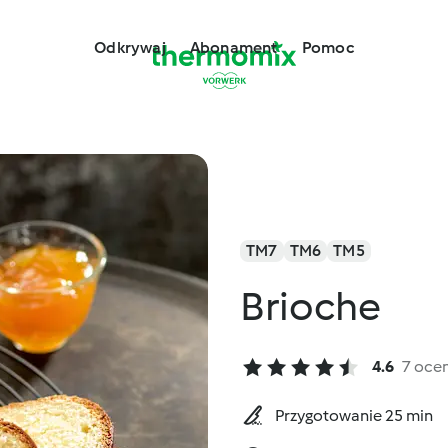
Odkrywaj
Abonament
Pomoc
TM7
TM6
TM5
Brioche
4.6
7 oce
Przygotowanie 25 min