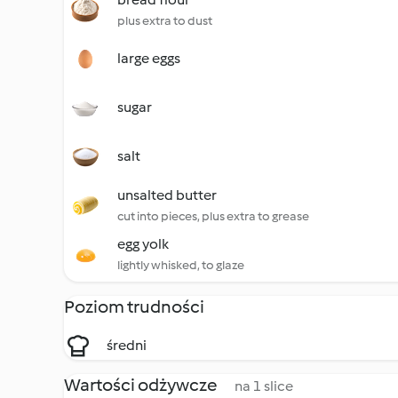
plus extra to dust
large eggs
sugar
salt
unsalted butter
cut into pieces, plus extra to grease
egg yolk
lightly whisked, to glaze
Poziom trudności
średni
Wartości odżywcze
na 1 slice