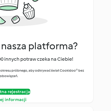
 nasza platforma?
00 innych potraw czeka na Ciebie!
ego okresu próbnego, aby odkrywać świat Cookidoo® bez
obowiązań.
tna rejestracja
ej informacji