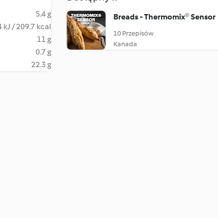
5.4 g
Breads - Thermomix® Sensor
 kJ / 209.7 kcal
10 Przepisów
11 g
Kanada
0.7 g
22.3 g