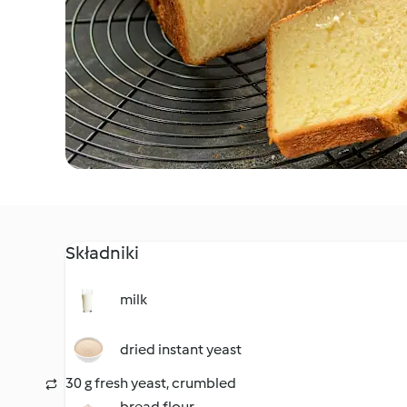
Składniki
milk
dried instant yeast
30 g fresh yeast, crumbled
bread flour