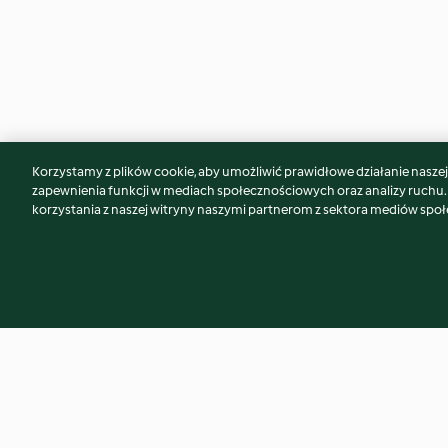
Korzystamy z plików cookie, aby umożliwić prawidłowe działanie naszej w
Może spodoba Ci się również...
zapewnienia funkcji w mediach społecznościowych oraz analizy ruchu
korzystania z naszej witryny naszymi partnerom z sektora mediów spo