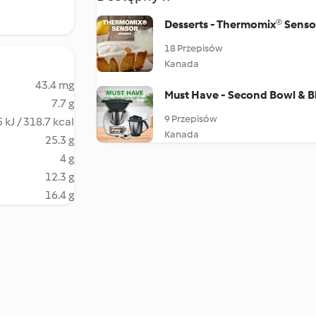
Desserts - Thermomix® Senso
18 Przepisów
Kanada
43.4 mg
Must Have - Second Bowl & B
7.7 g
9 Przepisów
 kJ / 318.7 kcal
Kanada
25.3 g
4 g
12.3 g
16.4 g