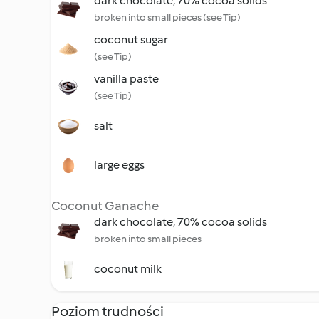
dark chocolate, 70% cocoa solids
broken into small pieces (see Tip)
coconut sugar
(see Tip)
vanilla paste
(see Tip)
salt
large eggs
Coconut Ganache
dark chocolate, 70% cocoa solids
broken into small pieces
coconut milk
Poziom trudności