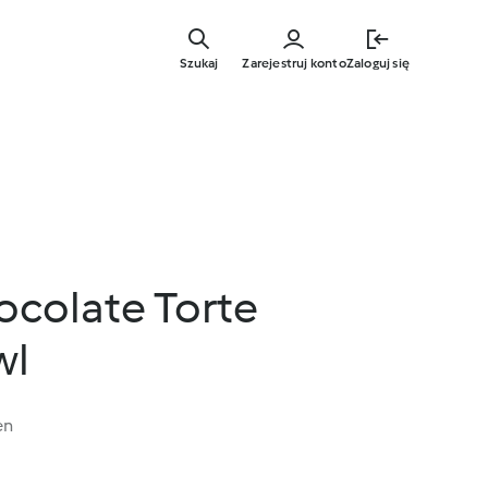
Przejdź
do
Szukaj
Zarejestruj konto
Zaloguj się
głównej
treści
colate Torte
wl
en