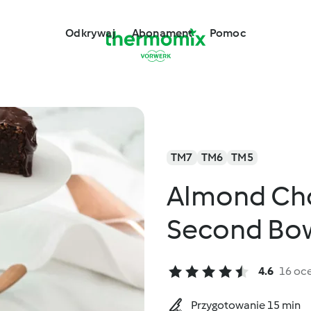
Odkrywaj
Abonament
Pomoc
TM7
TM6
TM5
Almond Cho
Second Bo
4.6
16 oc
Przygotowanie 15 min