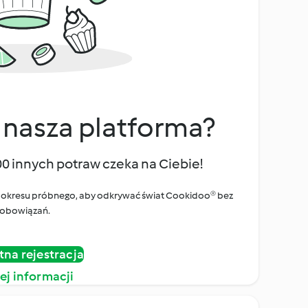
 nasza platforma?
00 innych potraw czeka na Ciebie!
ego okresu próbnego, aby odkrywać świat Cookidoo® bez
obowiązań.
tna rejestracja
ej informacji