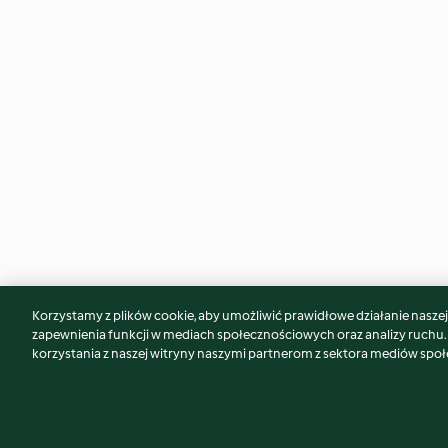
Korzystamy z plików cookie, aby umożliwić prawidłowe działanie naszej w
Może spodoba Ci się również...
zapewnienia funkcji w mediach społecznościowych oraz analizy ruchu
korzystania z naszej witryny naszymi partnerom z sektora mediów spo