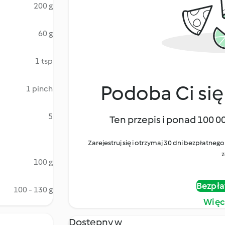
200 g
60 g
1 tsp
Podoba Ci się
1 pinch
5
Ten przepis i ponad 100 0
Zarejestruj się i otrzymaj 30 dni bezpłatn
z
100 g
Bezpła
100 - 130 g
Więc
Dostępny w