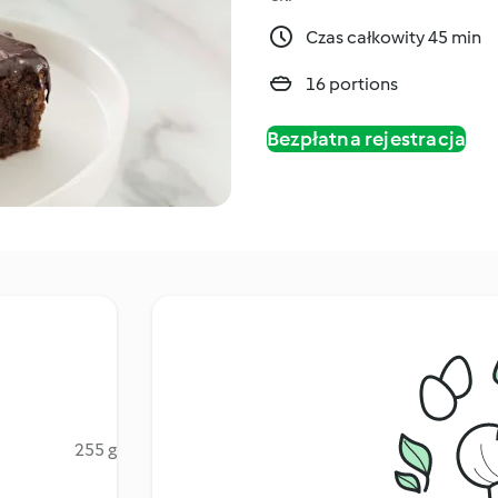
Czas całkowity 45 min
16 portions
Bezpłatna rejestracja
255 g