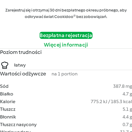
Zarejestruj się i otrzymaj 30 dni bezpłatnego okresu próbnego, aby
odkrywać świat Cookidoo® bez zobowiązań.
Bezpłatna rejestracja
Więcej informacji
Poziom trudności
łatwy
Wartości odżywcze
na 1 portion
Sód
387.8 mg
Białko
4.7 g
Kalorie
775.2 kJ / 185.3 kcal
Tłuszcz
5.1 g
Błonnik
4.4 g
Tłuszcz nasycony
0.7 g