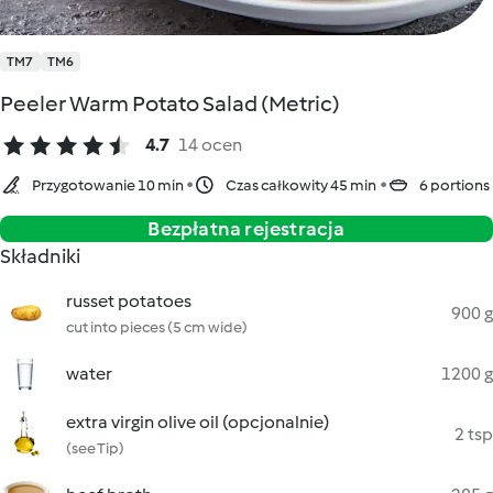
TM7
TM6
Peeler Warm Potato Salad (Metric)
4.7
14 ocen
Przygotowanie 10 min
Czas całkowity 45 min
6 portions
Bezpłatna rejestracja
Składniki
russet potatoes
900 g
cut into pieces (5 cm wide)
water
1200 g
extra virgin olive oil (opcjonalnie)
2 tsp
(see Tip)