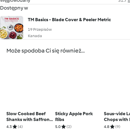
Węglowodany
31.7 g
Dostępny w
TM Basics - Blade Cover & Peeler Metric
19 Przepisów
Kanada
Może spodoba Ci się również...
Slow Cooked Beef
Sticky Apple Pork
Sous-vide 
Shanks with Saffron
Ribs
Chops with 
Risotto
Sauce
4.3
(4)
5.0
(2)
4.8
(9)