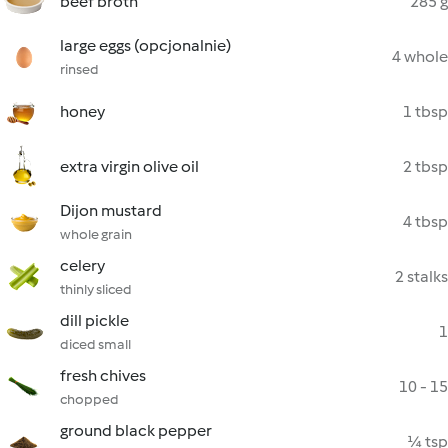
beef broth
285 g
large eggs (opcjonalnie)
4 whole
rinsed
honey
1 tbsp
extra virgin olive oil
2 tbsp
Dijon mustard
4 tbsp
whole grain
celery
2 stalks
thinly sliced
dill pickle
1
diced small
fresh chives
10 - 15
chopped
ground black pepper
¼ tsp