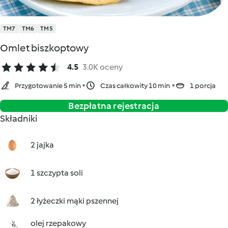
TM7
TM6
TM5
Omlet biszkoptowy
4.5
3.0K oceny
Przygotowanie 5 min
Czas całkowity 10 min
1 porcja
Bezpłatna rejestracja
Składniki
2 jajka
1 szczypta soli
2 łyżeczki mąki pszennej
olej rzepakowy