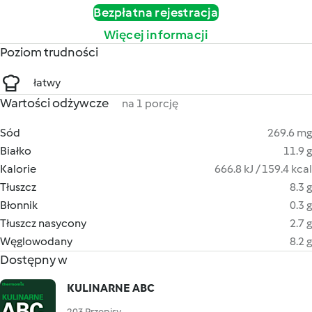
Bezpłatna rejestracja
Więcej informacji
Poziom trudności
łatwy
Wartości odżywcze
na 1 porcję
Sód
269.6 mg
Białko
11.9 g
Kalorie
666.8 kJ / 159.4 kcal
Tłuszcz
8.3 g
Błonnik
0.3 g
Tłuszcz nasycony
2.7 g
Węglowodany
8.2 g
Dostępny w
KULINARNE ABC
203 Przepisy