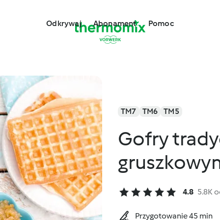
Odkrywaj
Abonament
Pomoc
TM7
TM6
TM5
Gofry trad
gruszkowy
4.8
5.8K 
Przygotowanie 45 min