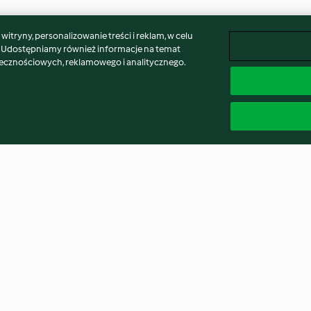
itryny, personalizowanie treści i reklam, w celu
. Udostępniamy również informacje na temat
łecznościowych, reklamowego i analitycznego.
Cukier puder
Klasyczny jabłe
5.0
(1.6K)
4.9
(15K)