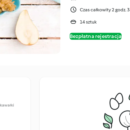
Czas całkowity 2 godz. 
14 sztuk
Bezpłatna rejestracja
 kawałki