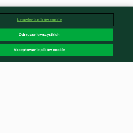
Ustawienia plików cookie
Odrzucenie wszystkich
Akceptowanie plików cookie
cznik
Racuchy z jabłkami
4.8
(5.6K)