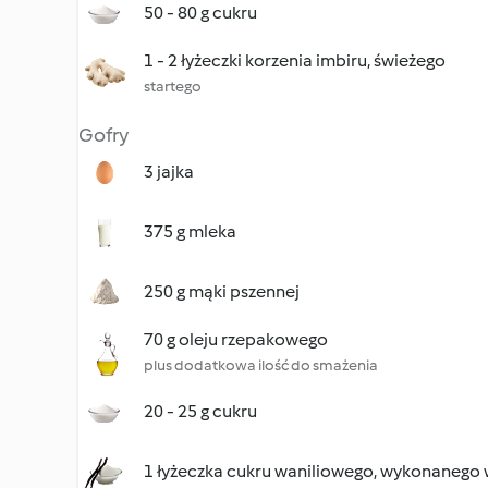
50 - 80 g cukru
1 - 2 łyżeczki korzenia imbiru, świeżego
startego
Gofry
3 jajka
375 g mleka
250 g mąki pszennej
70 g oleju rzepakowego
plus dodatkowa ilość do smażenia
20 - 25 g cukru
1 łyżeczka cukru waniliowego, wykonanego