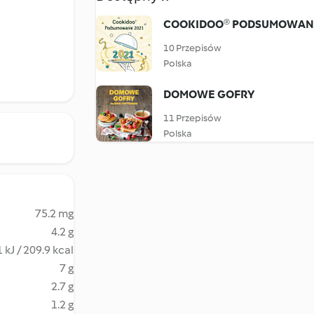
COOKIDOO® PODSUMOWANI
10 Przepisów
Polska
DOMOWE GOFRY
11 Przepisów
Polska
75.2 mg
4.2 g
 kJ / 209.9 kcal
7 g
2.7 g
1.2 g