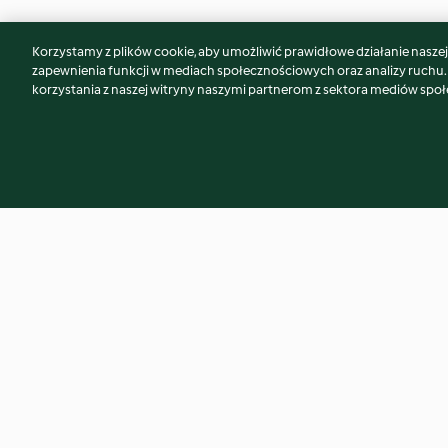
Korzystamy z plików cookie, aby umożliwić prawidłowe działanie naszej w
Może spodoba Ci się również...
zapewnienia funkcji w mediach społecznościowych oraz analizy ruchu
korzystania z naszej witryny naszymi partnerom z sektora mediów spo
Pancakes - puszyste
Bułka tarta
amerykańskie naleśniki
4.7
(7.2K)
5.0
(1.9K)