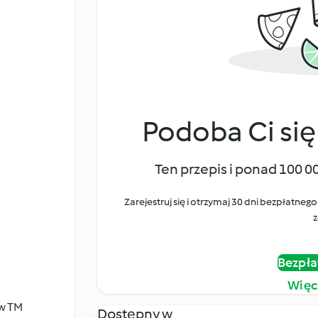
Podoba Ci się
Ten przepis i ponad 100 0
Zarejestruj się i otrzymaj 30 dni bezpłatn
z
Bezpła
Więc
 w TM
Dostępny w