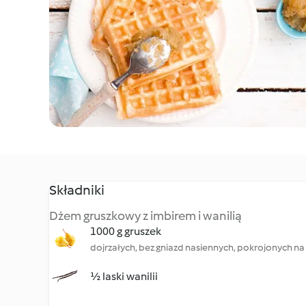
Składniki
Dżem gruszkowy z imbirem i wanilią
1000 g gruszek
dojrzałych, bez gniazd nasiennych, pokrojonych na
½ laski wanilii