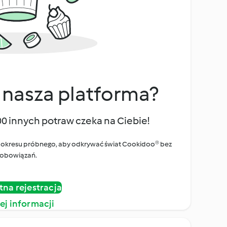
 nasza platforma?
00 innych potraw czeka na Ciebie!
ego okresu próbnego, aby odkrywać świat Cookidoo® bez
obowiązań.
tna rejestracja
ej informacji