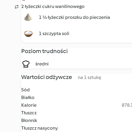
2 łyżeczki cukru wanilinowego
1 ½ łyżeczki proszku do pieczenia
1 szczypta soli
Poziom trudności
średni
Wartości odżywcze
na 1 sztukę
Sód
Białko
Kalorie
878.1
Tłuszcz
Błonnik
Tłuszcz nasycony