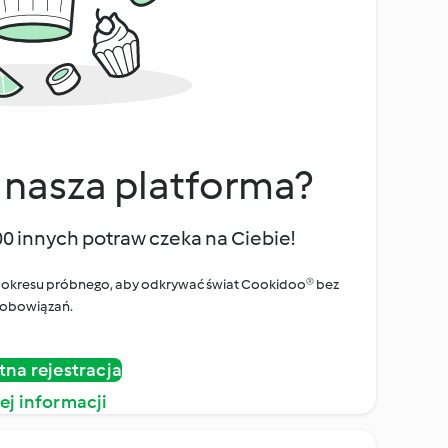
 nasza platforma?
00 innych potraw czeka na Ciebie!
ego okresu próbnego, aby odkrywać świat Cookidoo® bez
obowiązań.
tna rejestracja
ej informacji