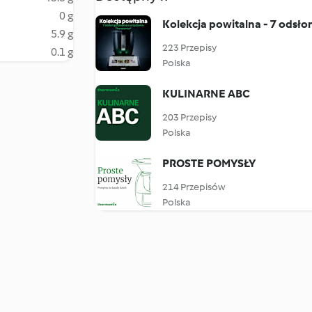
0 g
Kolekcja powitalna - 7 odsł
5.9 g
223 Przepisy
0.1 g
Polska
KULINARNE ABC
203 Przepisy
Polska
PROSTE POMYSŁY
214 Przepisów
Polska