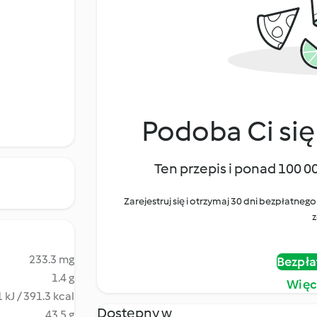
Podoba Ci się
Ten przepis i ponad 100 0
Zarejestruj się i otrzymaj 30 dni bezpłatn
z
233.3 mg
Bezpła
1.4 g
Więc
 kJ / 391.3 kcal
Dostępny w
43.5 g