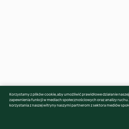
Korzystamy z plików cookie, aby umożliwić prawidłowe działanie naszej w
Może spodoba Ci się również...
zapewnienia funkcji w mediach społecznościowych oraz analizy ruchu
korzystania z naszej witryny naszymi partnerom z sektora mediów spo