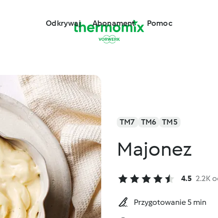
Odkrywaj
Abonament
Pomoc
TM7
TM6
TM5
Majonez
4.5
2.2K 
Przygotowanie 5 min