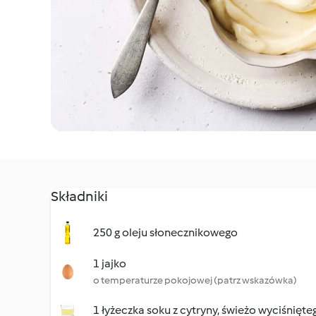
Składniki
250 g oleju słonecznikowego
1 jajko
o temperaturze pokojowej (patrz wskazówka)
1 łyżeczka soku z cytryny, świeżo wyciśnięte