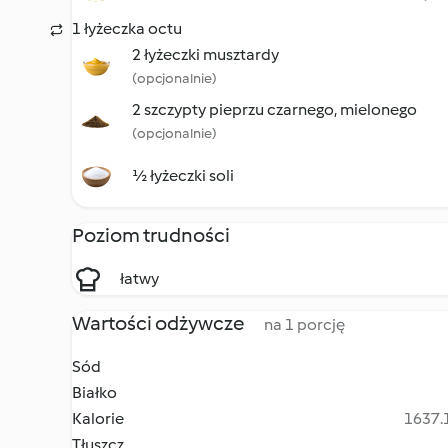
1 łyżeczka octu
2 łyżeczki musztardy
(opcjonalnie)
2 szczypty pieprzu czarnego, mielonego
(opcjonalnie)
½ łyżeczki soli
Poziom trudności
łatwy
Wartości odżywcze
na 1 porcję
Sód
Białko
Kalorie
1637.1
Tłuszcz