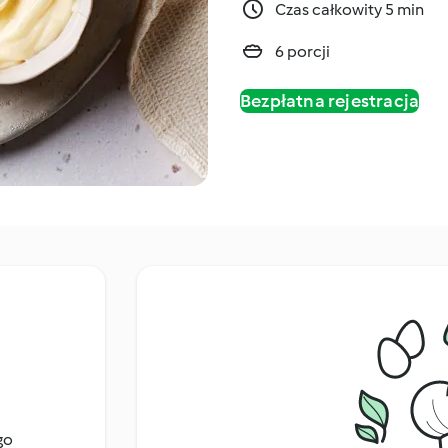
Czas całkowity 5 min
6 porcji
Bezpłatna rejestracja
go