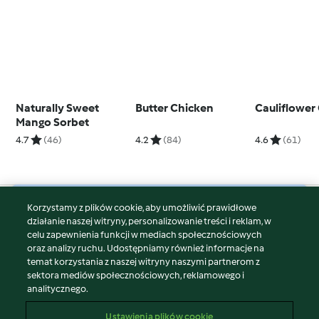
Naturally Sweet
Butter Chicken
Cauliflower
Mango Sorbet
4.7
(46)
4.2
(84)
4.6
(61)
Korzystamy z plików cookie, aby umożliwić prawidłowe
© Copyright 2026
działanie naszej witryny, personalizowanie treści i reklam, w
celu zapewnienia funkcji w mediach społecznościowych
Warunki korzystania
oraz analizy ruchu. Udostępniamy również informacje na
Polityka prywatności
temat korzystania z naszej witryny naszymi partnerom z
Disclaimer
sektora mediów społecznościowych, reklamowego i
analitycznego.
Znak wydawcy
Pliki cookie
Ustawienia plików cookie