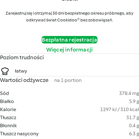
Zarejestruj się i otrzymaj 30 dni bezpłatnego okresu próbnego, aby
odkrywać świat Cookidoo® bez zobowiązań.
Bezpłatna rejestracja
Więcej informacji
Poziom trudności
łatwy
Wartości odżywcze
na 1 portion
Sód
378.4 mg
Białko
5.9 g
Kalorie
1297 kJ / 310 kcal
Tłuszcz
31.7 g
Błonnik
0.4 g
Tłuszcz nasycony
6.3 g