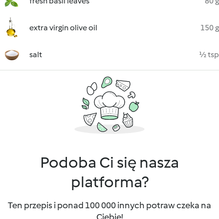
fresh basil leaves
80 g
extra virgin olive oil
150 g
salt
½ tsp
Podoba Ci się nasza
platforma?
Ten przepis i ponad 100 000 innych potraw czeka na
Ciebie!