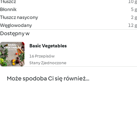
Tłuszcz
10 g
Błonnik
5 g
Tłuszcz nasycony
2 g
Węglowodany
12 g
Dostępny w
Basic Vegetables
16 Przepisów
Stany Zjednoczone
Może spodoba Ci się również...