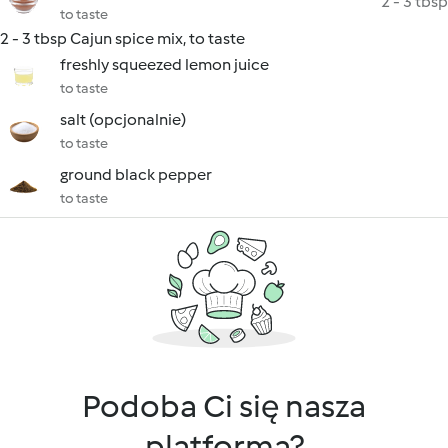
2 - 3 tbsp
to taste
2 - 3 tbsp Cajun spice mix, to taste
freshly squeezed lemon juice
to taste
salt (opcjonalnie)
to taste
ground black pepper
to taste
Podoba Ci się nasza
platforma?