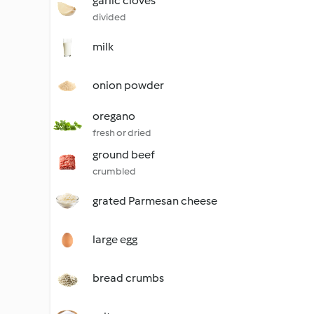
garlic cloves
divided
milk
onion powder
oregano
fresh or dried
ground beef
crumbled
grated Parmesan cheese
large egg
bread crumbs