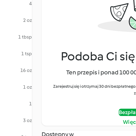
4
2 oz
1 tbsp
Podoba Ci się
1 tsp
16 oz
Ten przepis i ponad 100 0
Zarejestruj się i otrzymaj 30 dni bezpłatn
1 oz
z
1
Bezpła
3 oz
Więc
Dostępny w