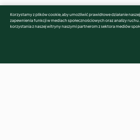
Korzystamy z plików cookie, aby umożliwić prawidłowe działanie naszej w
Może spodoba Ci się również...
zapewnienia funkcji w mediach społecznościowych oraz analizy ruchu
korzystania z naszej witryny naszymi partnerom z sektora mediów spo
Roasted Potato Salad
Chicken Tacos
4.7
(53)
4.5
(61)