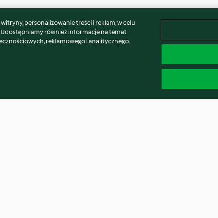
itryny, personalizowanie treści i reklam, w celu
. Udostępniamy również informacje na temat
łecznościowych, reklamowego i analitycznego.
Coconut Lime Cashew
Cajun Chicken
Jasmine Rice
4.5
(25)
3.3
(28)