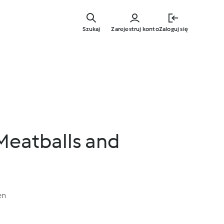
Przejdź
do
Szukaj
Zarejestruj konto
Zaloguj się
głównej
treści
Meatballs and
en