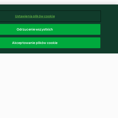
Ustawienia plików cookie
Odrzucenie wszystkich
Akceptowanie plików cookie
 Gumbo
White Bean and Pumpkin
Soup
3.8
(13)