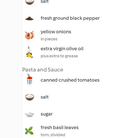
salt
fresh ground black pepper
yellow onions
in pieces
extra virgin olive oil
plus extra to grease
Pasta and Sauce
canned crushed tomatoes
salt
sugar
fresh basil leaves
torn, divided