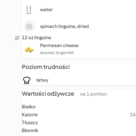
water
spinach linguine, dried
12 oz linguine
Parmesan cheese
shaved, to garnish
Poziom trudności
łatwy
Wartości odżywcze
na 1 portion
Białko
Kalorie
24
Tłuszcz
Błonnik