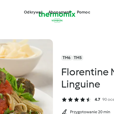
Odkrywaj
Abonament
Pomoc
TM6
TM5
Florentine 
Linguine
4.7
90 oc
Przygotowanie 20 min