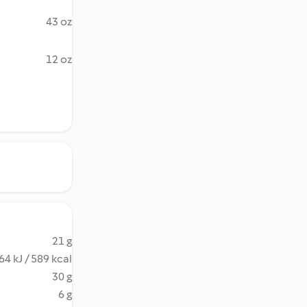
43 oz
12 oz
21 g
64 kJ / 589 kcal
30 g
6 g