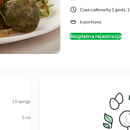
Czas całkowity 1 godz. 
6 portions
Bezpłatna rejestracja
10 sprigs
5 oz