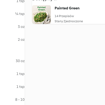
1 tsp
Painted Green
¼ tsp
14 Przepisów
Stany Zjednoczone
3 oz
2 oz
30 oz
1 tsp
1 tsp
8 - 10