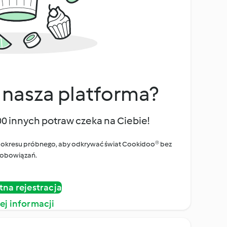
 nasza platforma?
00 innych potraw czeka na Ciebie!
ego okresu próbnego, aby odkrywać świat Cookidoo® bez
obowiązań.
tna rejestracja
ej informacji