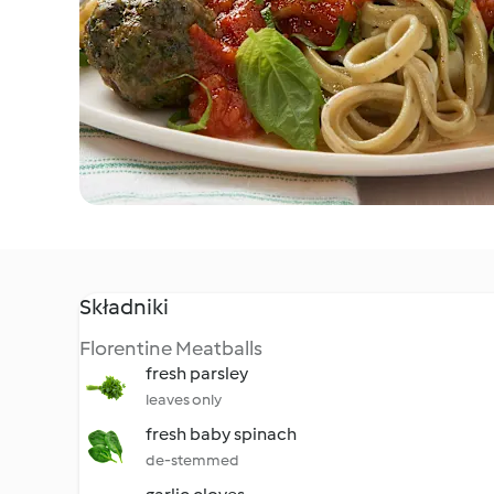
Składniki
Florentine Meatballs
fresh parsley
leaves only
fresh baby spinach
de-stemmed