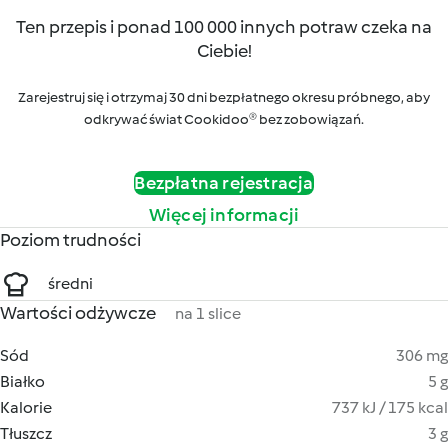
Ten przepis i ponad 100 000 innych potraw czeka na
Ciebie!
Zarejestruj się i otrzymaj 30 dni bezpłatnego okresu próbnego, aby
odkrywać świat Cookidoo® bez zobowiązań.
Bezpłatna rejestracja
Więcej informacji
Poziom trudności
średni
Wartości odżywcze
na 1 slice
Sód
306 mg
Białko
5 g
Kalorie
737 kJ / 175 kcal
Tłuszcz
3 g