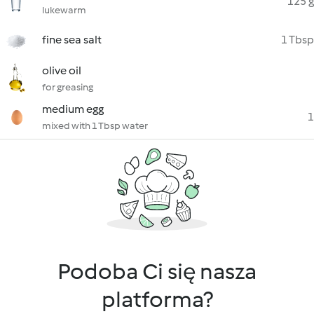
125 g
lukewarm
fine sea salt
1 Tbsp
olive oil
for greasing
medium egg
1
mixed with 1 Tbsp water
Podoba Ci się nasza
platforma?