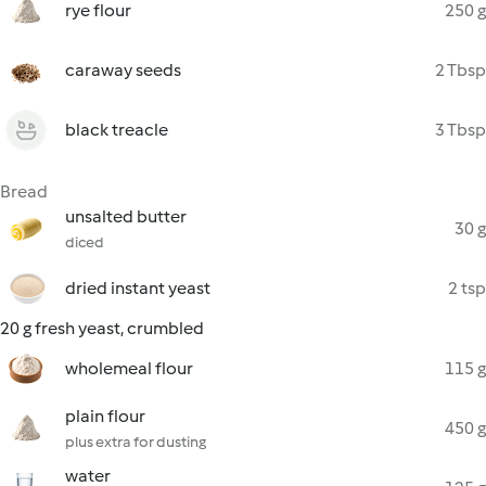
rye flour
250 g
caraway seeds
2 Tbsp
black treacle
3 Tbsp
Bread
unsalted butter
30 g
diced
dried instant yeast
2 tsp
20 g fresh yeast, crumbled
wholemeal flour
115 g
plain flour
450 g
plus extra for dusting
water