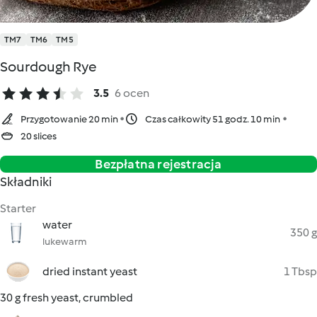
TM7
TM6
TM5
Sourdough Rye
3.5
6 ocen
Przygotowanie 20 min
Czas całkowity 51 godz. 10 min
20 slices
Bezpłatna rejestracja
Składniki
Starter
water
350 g
lukewarm
dried instant yeast
1 Tbsp
30 g fresh yeast, crumbled