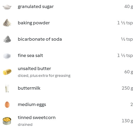
granulated sugar
40 g
baking powder
1 ½ tsp
bicarbonate of soda
½ tsp
fine sea salt
1 ½ tsp
unsalted butter
60 g
diced, plus extra for greasing
buttermilk
250 g
medium eggs
2
tinned sweetcorn
130 g
drained