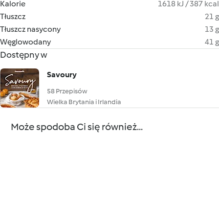
Kalorie
1618 kJ / 387 kcal
Tłuszcz
21 g
Tłuszcz nasycony
13 g
Węglowodany
41 g
Dostępny w
Savoury
58 Przepisów
Wielka Brytania i Irlandia
Może spodoba Ci się również...