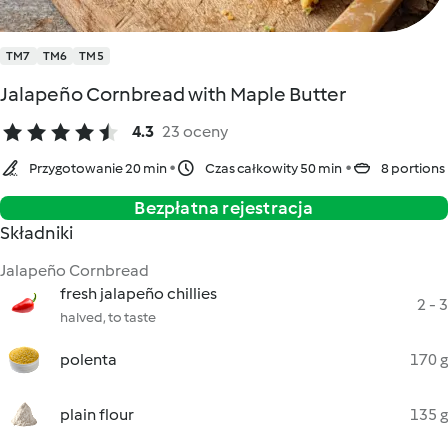
TM7
TM6
TM5
Jalapeño Cornbread with Maple Butter
4.3
23 oceny
Przygotowanie 20 min
Czas całkowity 50 min
8 portions
Bezpłatna rejestracja
Składniki
Jalapeño Cornbread
fresh jalapeño chillies
2 - 3
halved, to taste
polenta
170 g
plain flour
135 g