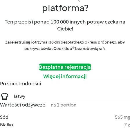
platforma?
Ten przepis i ponad 100 000 innych potraw czeka na
Ciebie!
Zarejestruj się i otrzymaj 30 dni bezpłatnego okresu próbnego, aby
odkrywać świat Cookidoo® bez zobowiązań.
Bezpłatna rejestracja
Więcej informacji
Poziom trudności
łatwy
Wartości odżywcze
na 1 portion
Sód
565 mg
Białko
7 g