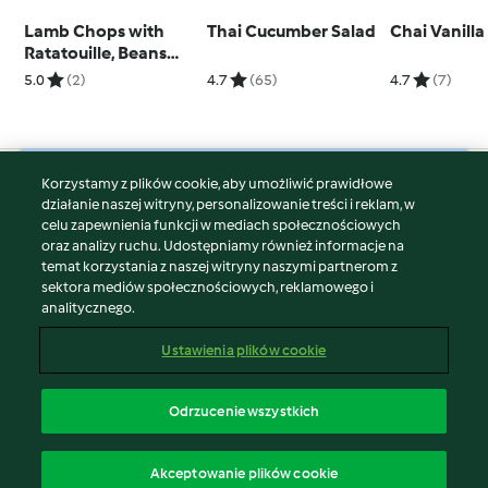
Lamb Chops with
Thai Cucumber Salad
Chai Vanilla
Ratatouille, Beans
and Potato Gratin
5.0
(2)
4.7
(65)
4.7
(7)
Korzystamy z plików cookie, aby umożliwić prawidłowe
© Copyright 2026
działanie naszej witryny, personalizowanie treści i reklam, w
celu zapewnienia funkcji w mediach społecznościowych
Warunki korzystania
oraz analizy ruchu. Udostępniamy również informacje na
Polityka prywatności
temat korzystania z naszej witryny naszymi partnerom z
Disclaimer
sektora mediów społecznościowych, reklamowego i
analitycznego.
Znak wydawcy
Pliki cookie
Ustawienia plików cookie
Zgłoś treść
Odstąp od umowy
Odrzucenie wszystkich
Oświadczenie o dostępności
polski
Akceptowanie plików cookie