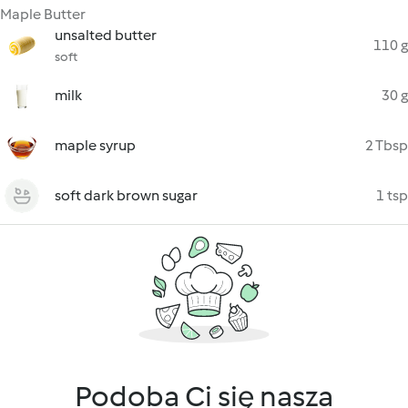
Maple Butter
unsalted butter
110 g
soft
milk
30 g
maple syrup
2 Tbsp
soft dark brown sugar
1 tsp
Podoba Ci się nasza