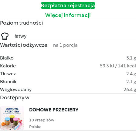
Bezpłatna rejestracja
Więcej informacji
Poziom trudności
łatwy
Wartości odżywcze
na 1 porcja
Białko
5.1 g
Kalorie
59.3 kJ / 141 kcal
Tłuszcz
2.4 g
Błonnik
2.1 g
Węglowodany
26.4 g
Dostępny w
DOMOWE PRZECIERY
10 Przepisów
Polska