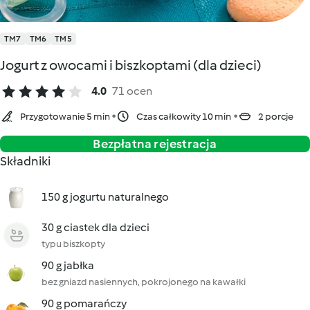
TM7
TM6
TM5
Jogurt z owocami i biszkoptami (dla dzieci)
4.0
71 ocen
Przygotowanie 5 min
Czas całkowity 10 min
2 porcje
Bezpłatna rejestracja
Składniki
150 g jogurtu naturalnego
30 g ciastek dla dzieci
typu biszkopty
90 g jabłka
bez gniazd nasiennych, pokrojonego na kawałki
90 g pomarańczy