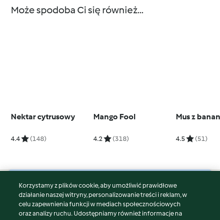
Może spodoba Ci się również...
Nektar cytrusowy
Mango Fool
Mus z bana
4.4
(148)
4.2
(318)
4.5
(51)
Korzystamy z plików cookie, aby umożliwić prawidłowe
© Copyright 2026
działanie naszej witryny, personalizowanie treści i reklam, w
celu zapewnienia funkcji w mediach społecznościowych
Warunki korzystania
oraz analizy ruchu. Udostępniamy również informacje na
Polityka prywatności