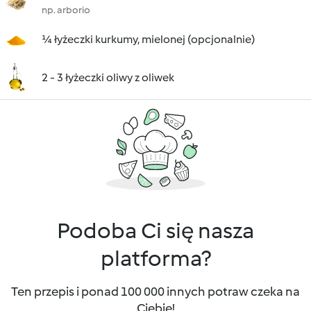
np. arborio
¼ łyżeczki kurkumy, mielonej (opcjonalnie)
2 - 3 łyżeczki oliwy z oliwek
Podoba Ci się nasza
platforma?
Ten przepis i ponad 100 000 innych potraw czeka na
Ciebie!