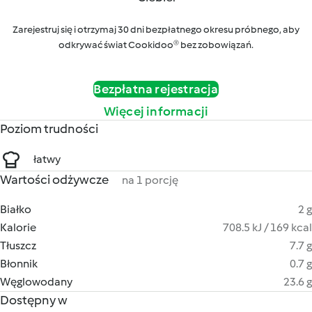
Zarejestruj się i otrzymaj 30 dni bezpłatnego okresu próbnego, aby
odkrywać świat Cookidoo® bez zobowiązań.
Bezpłatna rejestracja
Więcej informacji
Poziom trudności
łatwy
Wartości odżywcze
na 1 porcję
Białko
2 g
Kalorie
708.5 kJ / 169 kcal
Tłuszcz
7.7 g
Błonnik
0.7 g
Węglowodany
23.6 g
Dostępny w