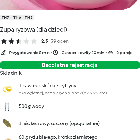
TM7
TM6
TM5
Zupa ryżowa (dla dzieci)
2.5
39 ocen
Przygotowanie 5 min
Czas całkowity 20 min
2 porcje
Bezpłatna rejestracja
Składniki
1 kawałek skórki z cytryny
ekologicznej, bez białych błonek (ok. 2 x 2 cm)
500 g wody
1 liść laurowy, suszony (opcjonalnie)
60 g ryżu białego, krótkoziarnistego