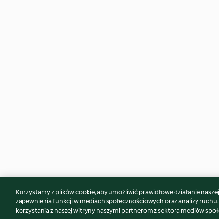
Korzystamy z plików cookie, aby umożliwić prawidłowe działanie naszej w
Może spodoba Ci się również...
zapewnienia funkcji w mediach społecznościowych oraz analizy ruchu
korzystania z naszej witryny naszymi partnerom z sektora mediów spo