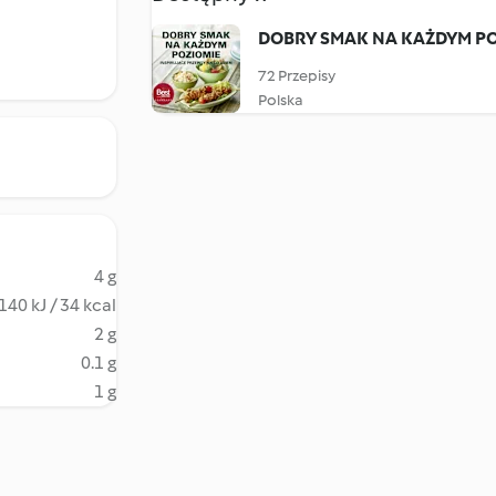
DOBRY SMAK NA KAŻDYM P
72 Przepisy
Polska
4 g
140 kJ / 34 kcal
2 g
0.1 g
1 g