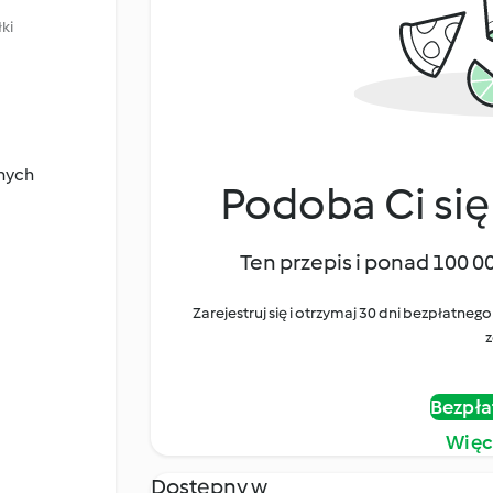
ki
anych
Podoba Ci się
Ten przepis i ponad 100 0
Zarejestruj się i otrzymaj 30 dni bezpłatn
z
Bezpła
Więc
Dostępny w