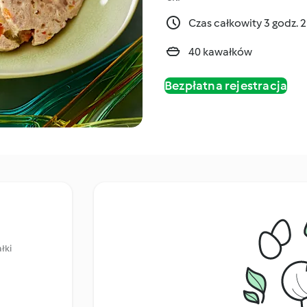
Czas całkowity 3 godz. 
40 kawałków
Bezpłatna rejestracja
łki