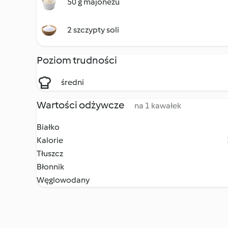
50 g majonezu
2 szczypty soli
Poziom trudności
średni
Wartości odżywcze
na 1 kawałek
Białko
Kalorie
Tłuszcz
Błonnik
Węglowodany