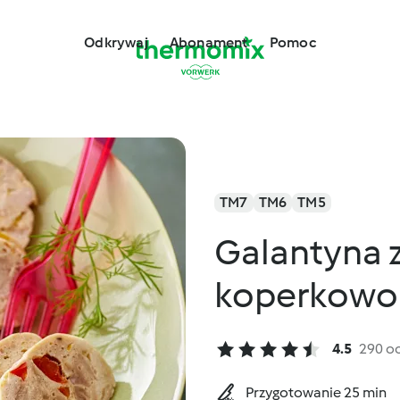
Odkrywaj
Abonament
Pomoc
TM7
TM6
TM5
Galantyna 
koperkowo
4.5
290 o
Przygotowanie 25 min