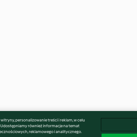
itryny, personalizowanie treści i reklam, w celu
. Udostępniamy również informacje na temat
łecznościowych, reklamowego i analitycznego.