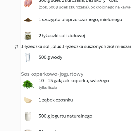
300 g udek z kurczaka, bez skóry i kości
(z ok. 500 g udek z kurczaka), pokrojonego na kawał
1 szczypta pieprzu czarnego, mielonego
2 łyżeczki soli ziołowej
1 łyżeczka soli, plus 1 łyżeczka suszonych ziół miesz
500 g wody
Sos koperkowo-jogurtowy
10 - 15 gałązek koperku, świeżego
tylko liście
1 ząbek czosnku
300 g jogurtu naturalnego