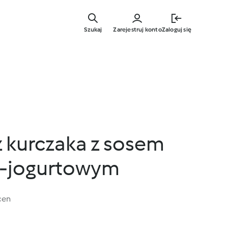
Przejdź
do
Szukaj
Zarejestruj konto
Zaloguj się
głównej
treści
z kurczaka z sosem
-jogurtowym
cen