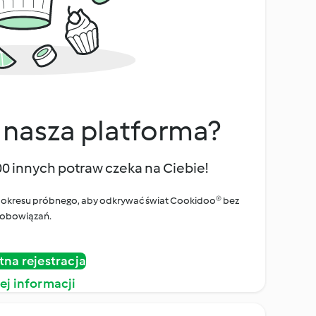
 nasza platforma?
00 innych potraw czeka na Ciebie!
ego okresu próbnego, aby odkrywać świat Cookidoo® bez
obowiązań.
tna rejestracja
ej informacji