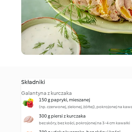
Składniki
Galantyna z kurczaka
150 g papryki, mieszanej
(np. czerwonej, zielonej, żółtej), pokrojonej na kawa
300 g piersi z kurczaka
bez skóry, bez kości, pokrojonej na 3-4 cm kawałki