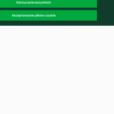
Odrzucenie wszystkich
Akceptowanie plików cookie
ocna krówka
Drink truskawkowy z mango i
syropem z mandarynek
3.5
(13)