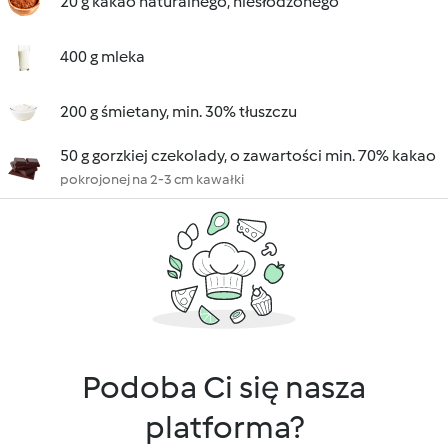
20 g kakao naturalnego, niesłodzonego
400 g mleka
200 g śmietany, min. 30% tłuszczu
50 g gorzkiej czekolady, o zawartości min. 70% kakao
pokrojonej na 2-3 cm kawałki
Podoba Ci się nasza
platforma?