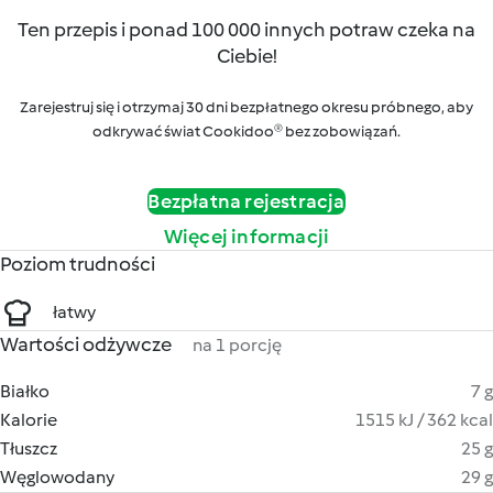
Ten przepis i ponad 100 000 innych potraw czeka na
Ciebie!
Zarejestruj się i otrzymaj 30 dni bezpłatnego okresu próbnego, aby
odkrywać świat Cookidoo® bez zobowiązań.
Bezpłatna rejestracja
Więcej informacji
Poziom trudności
łatwy
Wartości odżywcze
na 1 porcję
Białko
7 g
Kalorie
1515 kJ / 362 kcal
Tłuszcz
25 g
Węglowodany
29 g