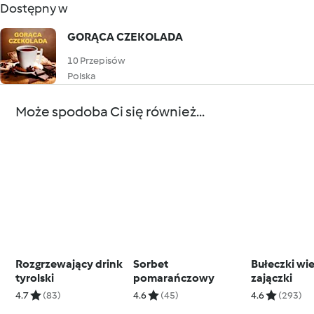
Dostępny w
GORĄCA CZEKOLADA
10 Przepisów
Polska
Może spodoba Ci się również...
Rozgrzewający drink
Sorbet
Bułeczki wi
tyrolski
pomarańczowy
zajączki
4.7
(83)
4.6
(45)
4.6
(293)