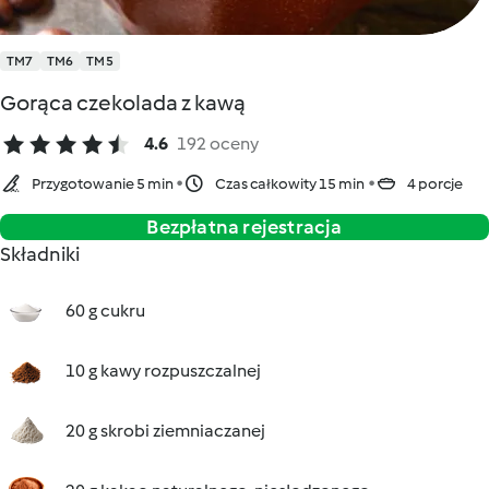
TM7
TM6
TM5
Gorąca czekolada z kawą
4.6
192 oceny
Przygotowanie 5 min
Czas całkowity 15 min
4 porcje
Bezpłatna rejestracja
Składniki
60 g cukru
10 g kawy rozpuszczalnej
20 g skrobi ziemniaczanej