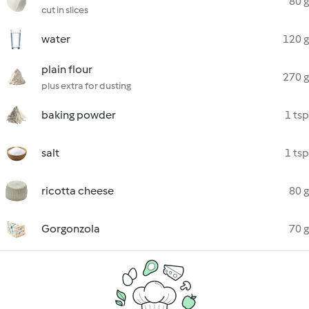
80 g
cut in slices
water
120 g
plain flour
270 g
plus extra for dusting
baking powder
1 tsp
salt
1 tsp
ricotta cheese
80 g
Gorgonzola
70 g