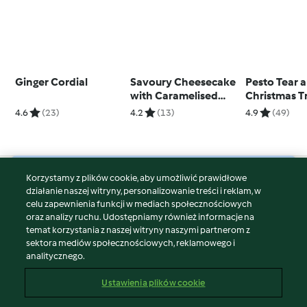
Ginger Cordial
Savoury Cheesecake
Pesto Tear 
with Caramelised
Christmas T
Onions
4.6
(23)
4.2
(13)
4.9
(49)
Korzystamy z plików cookie, aby umożliwić prawidłowe
© Copyright 2026
działanie naszej witryny, personalizowanie treści i reklam, w
celu zapewnienia funkcji w mediach społecznościowych
Warunki korzystania
oraz analizy ruchu. Udostępniamy również informacje na
Polityka prywatności
temat korzystania z naszej witryny naszymi partnerom z
Disclaimer
sektora mediów społecznościowych, reklamowego i
analitycznego.
Znak wydawcy
Pliki cookie
Ustawienia plików cookie
Zgłoś treść