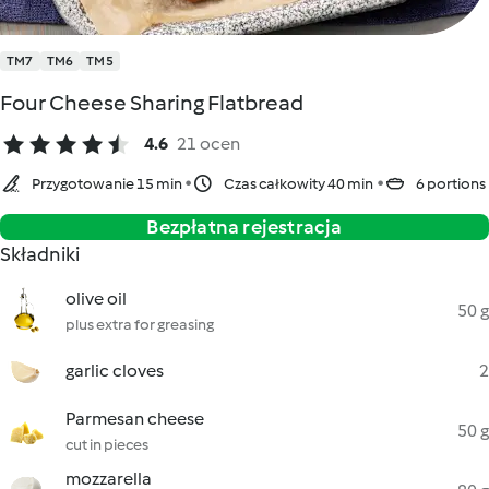
TM7
TM6
TM5
Four Cheese Sharing Flatbread
4.6
21 ocen
Przygotowanie 15 min
Czas całkowity 40 min
6 portions
Bezpłatna rejestracja
Składniki
olive oil
50 g
plus extra for greasing
garlic cloves
2
Parmesan cheese
50 g
cut in pieces
mozzarella