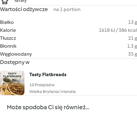
łatwy
Wartości odżywcze
na 1 portion
Białko
13 g
Kalorie
1618 kJ / 386 kcal
Tłuszcz
21 g
Błonnik
1.3 g
Węglowodany
35 g
Dostępny w
Tasty Flatbreads
10 Przepisów
Wielka Brytania i Irlandia
Może spodoba Ci się również...