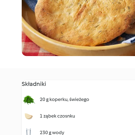
Składniki
20 g koperku, świeżego
1 ząbek czosnku
230 g wody