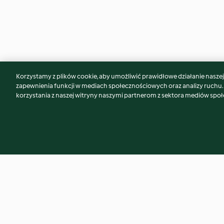
Korzystamy z plików cookie, aby umożliwić prawidłowe działanie naszej w
Może spodoba Ci się również...
zapewnienia funkcji w mediach społecznościowych oraz analizy ruchu
korzystania z naszej witryny naszymi partnerom z sektora mediów spo