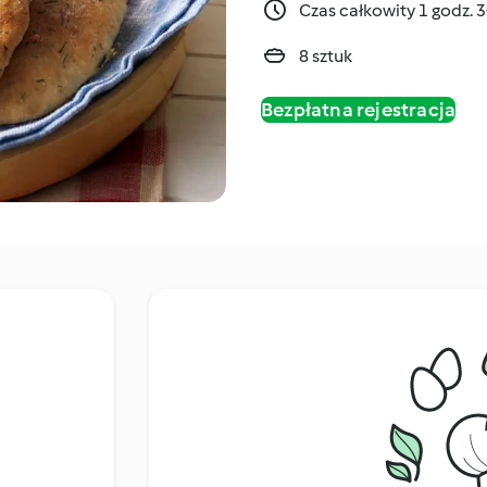
Czas całkowity 1 godz. 
8 sztuk
Bezpłatna rejestracja