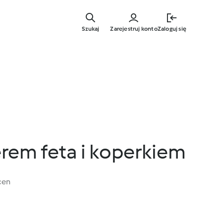
Przejdź
do
Szukaj
Zarejestruj konto
Zaloguj się
głównej
treści
erem feta i koperkiem
cen