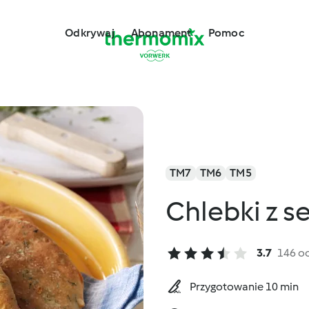
Odkrywaj
Abonament
Pomoc
TM7
TM6
TM5
Chlebki z s
3.7
146 o
Przygotowanie 10 min