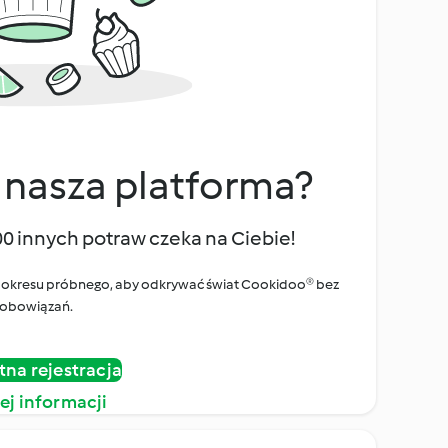
 nasza platforma?
00 innych potraw czeka na Ciebie!
ego okresu próbnego, aby odkrywać świat Cookidoo® bez
obowiązań.
tna rejestracja
ej informacji