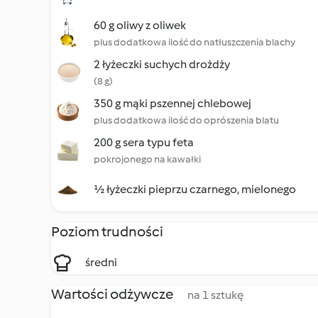
60 g oliwy z oliwek
plus dodatkowa ilość do natłuszczenia blachy
2 łyżeczki suchych drożdży
(8 g)
350 g mąki pszennej chlebowej
plus dodatkowa ilość do oprószenia blatu
200 g sera typu feta
pokrojonego na kawałki
½ łyżeczki pieprzu czarnego, mielonego
Poziom trudności
średni
Wartości odżywcze
na 1 sztukę