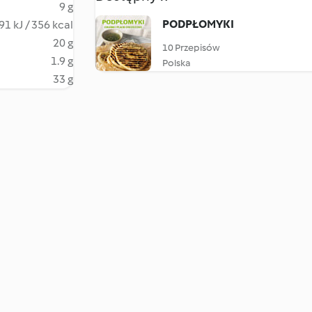
9 g
PODPŁOMYKI
91 kJ / 356 kcal
20 g
10 Przepisów
1.9 g
Polska
33 g