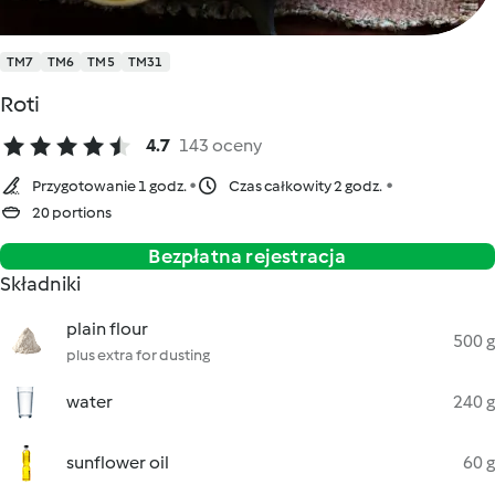
TM7
TM6
TM5
TM31
Roti
4.7
143 oceny
Przygotowanie 1 godz.
Czas całkowity 2 godz.
20 portions
Bezpłatna rejestracja
Składniki
plain flour
500 g
plus extra for dusting
water
240 g
sunflower oil
60 g