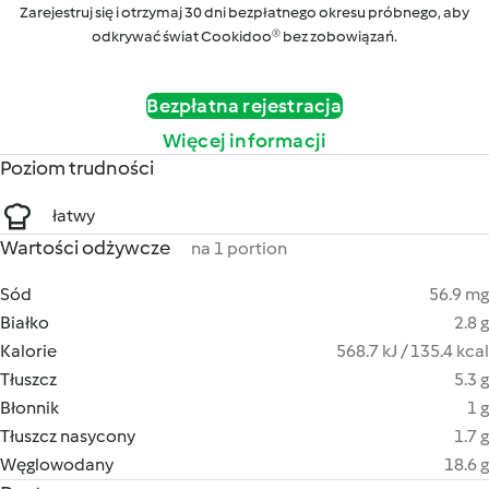
Zarejestruj się i otrzymaj 30 dni bezpłatnego okresu próbnego, aby
odkrywać świat Cookidoo® bez zobowiązań.
Bezpłatna rejestracja
Więcej informacji
Poziom trudności
łatwy
Wartości odżywcze
na 1 portion
Sód
56.9 mg
Białko
2.8 g
Kalorie
568.7 kJ / 135.4 kcal
Tłuszcz
5.3 g
Błonnik
1 g
Tłuszcz nasycony
1.7 g
Węglowodany
18.6 g