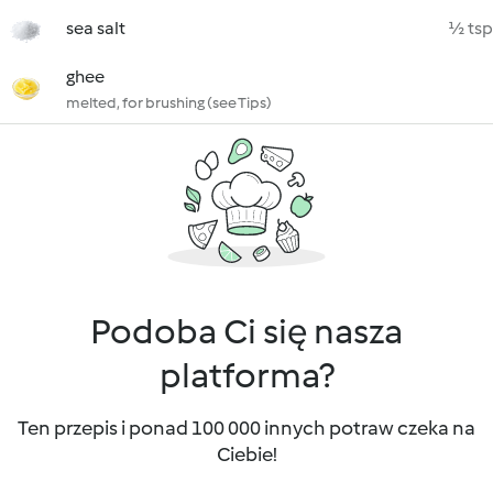
sea salt
½ tsp
ghee
melted, for brushing (see Tips)
Podoba Ci się nasza
platforma?
Ten przepis i ponad 100 000 innych potraw czeka na
Ciebie!