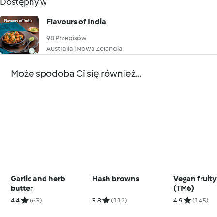
Dostępny w
Flavours of India
98 Przepisów
Australia i Nowa Zelandia
Może spodoba Ci się również...
Garlic and herb
Hash browns
Vegan fruit
butter
(TM6)
4.4
(63)
3.8
(112)
4.9
(145)