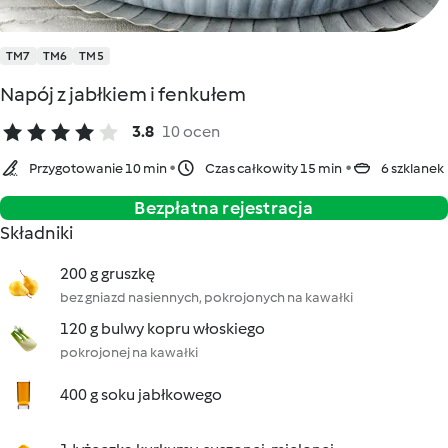
TM7
TM6
TM5
Napój z jabłkiem i fenkułem
3.8
10 ocen
Przygotowanie 10 min
Czas całkowity 15 min
6 szklanek
Bezpłatna rejestracja
Składniki
200 g gruszkę
bez gniazd nasiennych, pokrojonych na kawałki
120 g bulwy kopru włoskiego
pokrojonej na kawałki
400 g soku jabłkowego