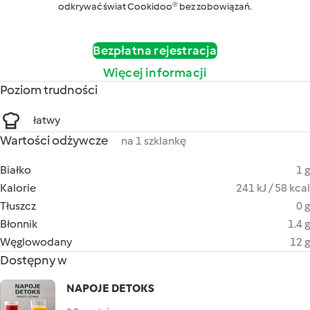
odkrywać świat Cookidoo® bez zobowiązań.
Bezpłatna rejestracja
Więcej informacji
Poziom trudności
łatwy
Wartości odżywcze
na 1 szklankę
Białko
1 g
Kalorie
241 kJ / 58 kcal
Tłuszcz
0 g
Błonnik
1.4 g
Węglowodany
12 g
Dostępny w
NAPOJE DETOKS