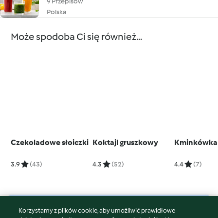
9 Przepisów
Polska
Może spodoba Ci się również...
Czekoladowe słoiczki
Koktajl gruszkowy
Kminkówka
3.9
(43)
4.3
(52)
4.4
(7)
Korzystamy z plików cookie, aby umożliwić prawidłowe
© Copyright 2026