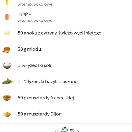
w temp. pokojowej
1 jajko
w temp. pokojowej
50 g soku z cytryny, świeżo wyciśniętego
30 g miodu
1 ½ łyżeczki soli
1 - 2 łyżeczki bazylii, suszonej
50 g musztardy francuskiej
50 g musztardy Dijon