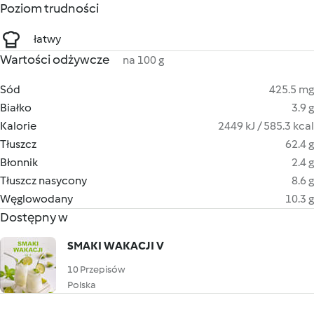
Poziom trudności
łatwy
Wartości odżywcze
na 100 g
Sód
425.5 mg
Białko
3.9 g
Kalorie
2449 kJ / 585.3 kcal
Tłuszcz
62.4 g
Błonnik
2.4 g
Tłuszcz nasycony
8.6 g
Węglowodany
10.3 g
Dostępny w
SMAKI WAKACJI V
10 Przepisów
Polska