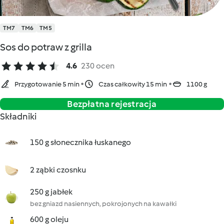
TM7
TM6
TM5
Sos do potraw z grilla
4.6
230 ocen
Przygotowanie 5 min
Czas całkowity 15 min
1100 g
Bezpłatna rejestracja
Składniki
150 g słonecznika łuskanego
2 ząbki czosnku
250 g jabłek
bez gniazd nasiennych, pokrojonych na kawałki
600 g oleju