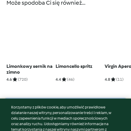
Może spodoba Ci się również...
Limonkowy sernik na
Limoncello spritz
Virgin Apero
zimno
4.6
(720)
4.4
(46)
4.8
(11)
Korzystamy z plików cookie, aby umożliwić prawidłowe
© Copyright 2026
działanie naszej witryny, personalizowanie treści i reklam, w
celu zapewnienia funkcji w mediach społecznościowych
Warunki korzystania
oraz analizy ruchu. Udostępniamy również informacje na
Polityka prywatności
temat korzystania z naszej witryny naszymi partnerom z