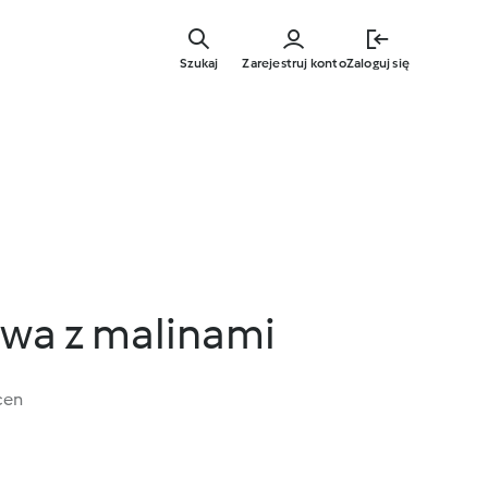
Przejdź
do
Szukaj
Zarejestruj konto
Zaloguj się
głównej
treści
wa z malinami
cen