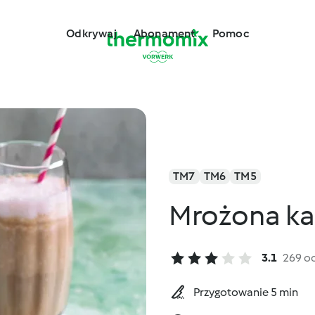
Odkrywaj
Abonament
Pomoc
TM7
TM6
TM5
Mrożona ka
3.1
269 o
Przygotowanie 5 min