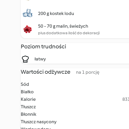
200 g kostek lodu
50 - 70 g malin, świeżych
plus dodatkowa ilość do dekoracji
Poziom trudności
łatwy
Wartości odżywcze
na 1 porcję
Sód
Białko
Kalorie
831
Tłuszcz
Błonnik
Tłuszcz nasycony