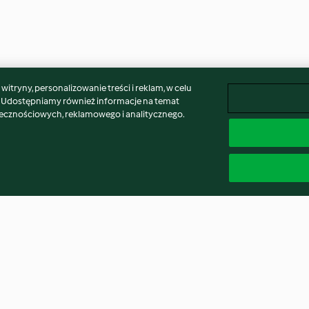
itryny, personalizowanie treści i reklam, w celu
. Udostępniamy również informacje na temat
łecznościowych, reklamowego i analitycznego.
zechów
Lody z solonym karmelem
Czeskie knedle 