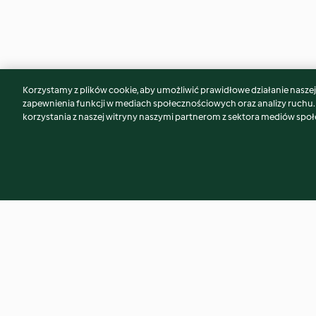
Korzystamy z plików cookie, aby umożliwić prawidłowe działanie naszej w
Może spodoba Ci się również...
zapewnienia funkcji w mediach społecznościowych oraz analizy ruchu
korzystania z naszej witryny naszymi partnerom z sektora mediów spo
Pomarańczowy likier jajeczny
Rozdrabnianie or