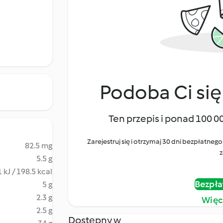
Podoba Ci się
Ten przepis i ponad 100 0
Zarejestruj się i otrzymaj 30 dni bezpłatn
82.5 mg
z
5.5 g
 kJ / 198.5 kcal
Bezpła
5 g
2.3 g
Więc
2.5 g
Dostępny w