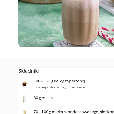
Składniki
100 - 120 g kawy, zaparzonej
mocnej, ostudzonej, np. espresso
80 g mleka
70 - 100 g mleka skondensowanego, słodzo