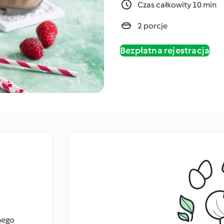
Czas całkowity 10 min
2 porcje
Bezpłatna rejestracja
nego