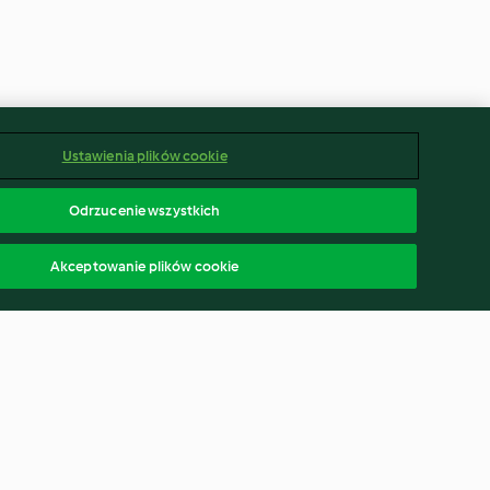
Ustawienia plików cookie
Odrzucenie wszystkich
Akceptowanie plików cookie
na parze
Truskawkowy sorbet