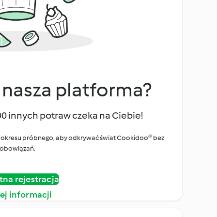
 nasza platforma?
00 innych potraw czeka na Ciebie!
ego okresu próbnego, aby odkrywać świat Cookidoo® bez
obowiązań.
tna rejestracja
ej informacji