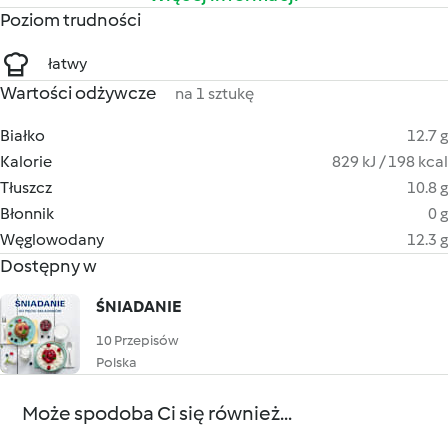
Poziom trudności
łatwy
Wartości odżywcze
na 1 sztukę
Białko
12.7 g
Kalorie
829 kJ / 198 kcal
Tłuszcz
10.8 g
Błonnik
0 g
Węglowodany
12.3 g
Dostępny w
ŚNIADANIE
10 Przepisów
Polska
Może spodoba Ci się również...