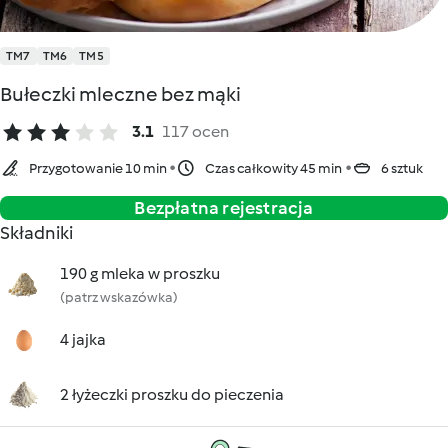
TM7
TM6
TM5
Bułeczki mleczne bez mąki
3.1
117 ocen
Przygotowanie 10 min
Czas całkowity 45 min
6 sztuk
Bezpłatna rejestracja
Składniki
190 g mleka w proszku
(patrz wskazówka)
4 jajka
2 łyżeczki proszku do pieczenia