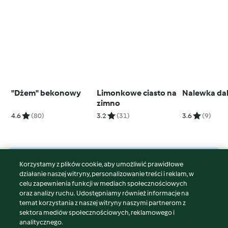
"Dżem" bekonowy
Limonkowe ciasto na
Nalewka da
zimno
4.6
(80)
3.2
(31)
3.6
(9)
Korzystamy z plików cookie, aby umożliwić prawidłowe
© Copyright 2026
działanie naszej witryny, personalizowanie treści i reklam, w
celu zapewnienia funkcji w mediach społecznościowych
Warunki korzystania
oraz analizy ruchu. Udostępniamy również informacje na
Polityka prywatności
temat korzystania z naszej witryny naszymi partnerom z
Disclaimer
sektora mediów społecznościowych, reklamowego i
analitycznego.
Znak wydawcy