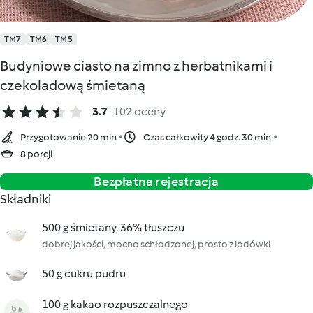
TM7
TM6
TM5
Budyniowe ciasto na zimno z herbatnikami i
czekoladową śmietaną
3.7
102 oceny
Przygotowanie 20 min
Czas całkowity 4 godz. 30 min
8 porcji
Bezpłatna rejestracja
Składniki
500 g śmietany, 36% tłuszczu
dobrej jakości, mocno schłodzonej, prosto z lodówki
50 g cukru pudru
100 g kakao rozpuszczalnego