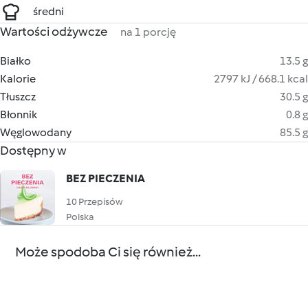
średni
Wartości odżywcze
na 1 porcję
Białko
13.5 g
Kalorie
2797 kJ / 668.1 kcal
Tłuszcz
30.5 g
Błonnik
0.8 g
Węglowodany
85.5 g
Dostępny w
BEZ PIECZENIA
10 Przepisów
Polska
Może spodoba Ci się również...