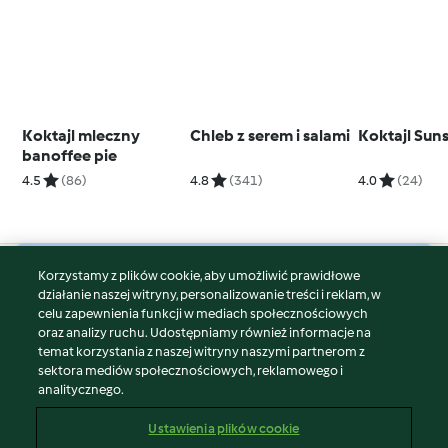
Koktajl mleczny
Chleb z serem i salami
Koktajl Sun
banoffee pie
4.5
(86)
4.8
(341)
4.0
(24)
Korzystamy z plików cookie, aby umożliwić prawidłowe
© Copyright 2026
działanie naszej witryny, personalizowanie treści i reklam, w
celu zapewnienia funkcji w mediach społecznościowych
Warunki korzystania
oraz analizy ruchu. Udostępniamy również informacje na
Polityka prywatności
temat korzystania z naszej witryny naszymi partnerom z
Disclaimer
sektora mediów społecznościowych, reklamowego i
analitycznego.
Znak wydawcy
Pliki cookie
Ustawienia plików cookie