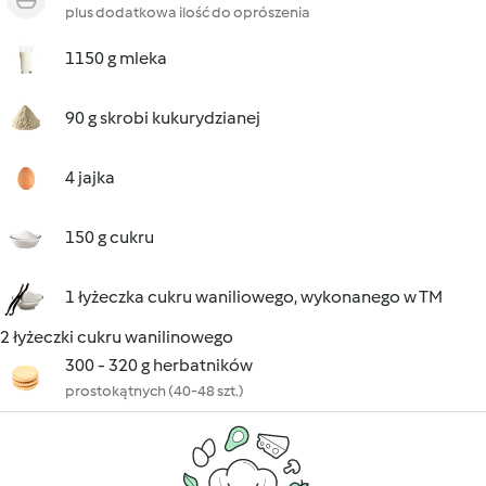
plus dodatkowa ilość do oprószenia
1150 g mleka
90 g skrobi kukurydzianej
4 jajka
150 g cukru
1 łyżeczka cukru waniliowego, wykonanego w TM
2 łyżeczki cukru wanilinowego
300 - 320 g herbatników
prostokątnych (40-48 szt.)