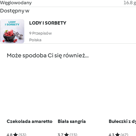
Węglowodany
16.8 g
Dostępny w
LODY I SORBETY
9 Przepisów
Polska
Może spodoba Ci się również...
Czekolada amaretto
Biała sangria
Bułeczki z 
4.8
(53)
3.7
(23)
4.3
(67)