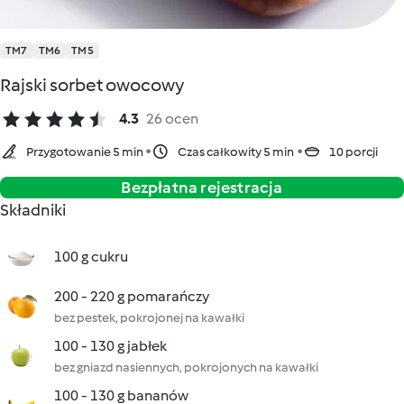
TM7
TM6
TM5
Rajski sorbet owocowy
4.3
26 ocen
Przygotowanie 5 min
Czas całkowity 5 min
10 porcji
Bezpłatna rejestracja
Składniki
100 g cukru
200 - 220 g pomarańczy
bez pestek, pokrojonej na kawałki
100 - 130 g jabłek
bez gniazd nasiennych, pokrojonych na kawałki
100 - 130 g bananów