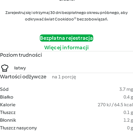
Zarejestruj się i otrzymaj 30 dni bezpłatnego okresu próbnego, aby
odkrywać świat Cookidoo® bez zobowiązań.
Bezpłatna rejestracja
Więcej informacji
Poziom trudności
łatwy
Wartości odżywcze
na 1 porcję
Sód
3.7 mg
Białko
0.4 g
Kalorie
270 kJ / 64.5 kcal
Tłuszcz
0.1 g
Błonnik
1.2 g
Tłuszcz nasycony
0 g