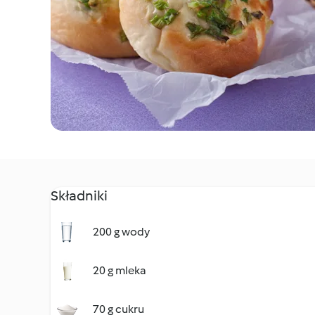
Składniki
200 g wody
20 g mleka
70 g cukru