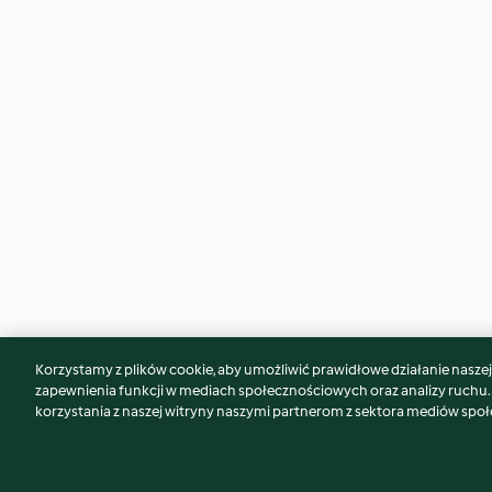
Korzystamy z plików cookie, aby umożliwić prawidłowe działanie naszej w
Może spodoba Ci się również...
zapewnienia funkcji w mediach społecznościowych oraz analizy ruchu
korzystania z naszej witryny naszymi partnerom z sektora mediów spo