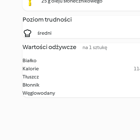
25 g oleju słonecznikowego
Poziom trudności
średni
Wartości odżywcze
na 1 sztukę
Białko
Kalorie
11
Tłuszcz
Błonnik
Węglowodany