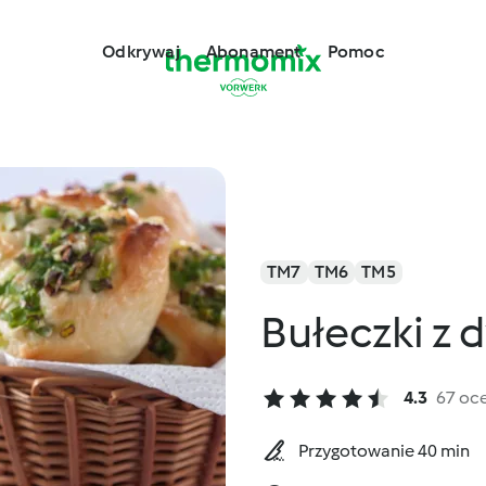
Odkrywaj
Abonament
Pomoc
TM7
TM6
TM5
Bułeczki z
4.3
67 oc
Przygotowanie 40 min