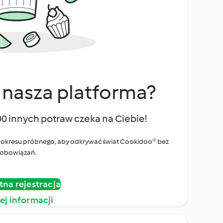
 nasza platforma?
00 innych potraw czeka na Ciebie!
ego okresu próbnego, aby odkrywać świat Cookidoo® bez
obowiązań.
tna rejestracja
ej informacji