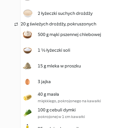
2 łyżeczki suchych drożdży
20 g świeżych drożdży, pokruszonych
500 g mąki pszennej chlebowej
1 ½ łyżeczki soli
15 g mleka w proszku
3 jajka
40 g masła
miękkiego, pokrojonego na kawałki
100 g cebuli dymki
pokrojonej w 1 cm kawałki