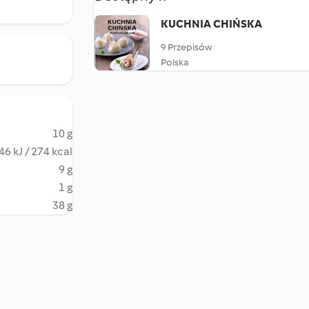
KUCHNIA CHIŃSKA
9 Przepisów
Polska
10 g
46 kJ / 274 kcal
9 g
1 g
38 g