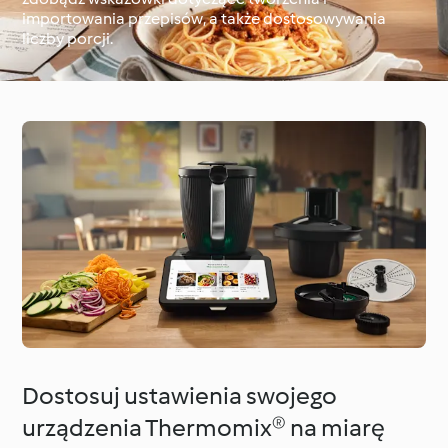
importowania przepisów, a także dostosowywania
liczby porcji.
Dookoła świata z
Cookidoo®
Techniki kulinarne
Dostosuj ustawienia swojego
urządzenia Thermomix® na miarę