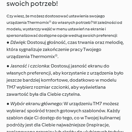
swoich potrzeb!
Czy wiesz, że możesz dostosować ustawienia swojego
urządzenia Thermomix® do własnych potrzeb? W zależności od
modelu, wystarczy wejść w menu ustawień na ekranie i
spersonalizować dostępne opcje według swoich preferencji:
●
Dźwięk:
Dostosuj głośność, czas trwania oraz melodię,
która sygnalizuje zakończenie pracy Twojego
urządzenia Thermomix®.
●
Jasność i czcionka:
Dostosuj jasność ekranu do
własnych preferencji, aby korzystanie z urządzenia było
jeszcze bardziej komfortowe, dodatkowo w modelu
TM7 wybierz rozmiar czcionki, aby wyświetlana
zawartość była dla Ciebie czytelna.
●
Wybór ekranu głównego:
W urządzeniu TM7 możesz
wybierać spośród trzech gotowych szablonów. Każdy
szablon daje Ci dostęp do tego, co w Twojej kulinarnej
podróży jest dla Ciebie najważniejsze (inspiracje,
zaplanowane przepisy lub skróty do ulubionych trybów