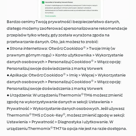
Bardzo cenimy Twoją prywatność i bezpieczeństwo danych,
dlatego możemy zaoferować spersonalizowane rekomendacje
przepisów tylko wtedy, gdy została wyrażona zgoda na
przetwarzanie danych. Oto, jak możesz to zrobić:
●
Strona internetowa:
Otwórz Cookidoo® > Twoje Imię (w
prawnym górnym rogu) > Konto użytkownika > Wykorzystanie
danych osobowych > Personalizuj Cookidoo® > Włącz opcję:
Personalizuj swoje doświadczenia z marką Vorwerk
●
Aplikacja:
Otwórz Cookidoo® > Imię > Więcej > Wykorzystanie
danych osobowych > Personalizuj Cookidoo® > Włącz opcję:
Personalizuj swoje doświadczenia z marką Vorwerk
●
Urządzenia
: W urządzeniu Thermomix® TM6 możesz zmienić
zgodę na wykorzystywanie danych w sekcji: Ustawienia >
Prywatność > Wykorzystanie danych osobowych. Jeśli używasz
Thermomix® TM5 z Cook-Key®, możesz zmienić zgodę w sekcji:
Ustawienia > Prywatność > Diagnostyka i użytkowanie. W
urządzeniu Thermomix® TM7 ta opcja nie jest na razie dostępna.