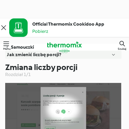
Official Thermomix Cookidoo App
Pobierz
Samouczki
Menu
Szukaj
Jak zmienić liczbę porcji?
Zmiana liczby porcji
Zmiana liczby porcji
Rozdział 1/1