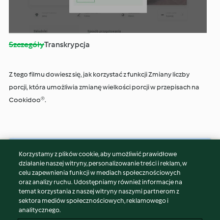
Odtwór
Szczegóły
Transkrypcja
film
Z tego filmu dowiesz się, jak korzystać z funkcji Zmiany liczby
porcji, która umożliwia zmianę wielkości porcji w przepisach na
Cookidoo®.
Korzystamy z plików cookie, aby umożliwić prawidłowe
© Copyright 2026
działanie naszej witryny, personalizowanie treści i reklam, w
celu zapewnienia funkcji w mediach społecznościowych
Warunki korzystania
oraz analizy ruchu. Udostępniamy również informacje na
Polityka prywatności
temat korzystania z naszej witryny naszymi partnerom z
Disclaimer
sektora mediów społecznościowych, reklamowego i
analitycznego.
Znak wydawcy