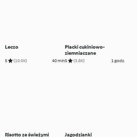
Leczo
Placki cukiniowo-
ziemniaczane
5
(10.0K)
40 min
5
(3.8K)
1 godz.
Risotto ze świeżymi
Jagodzianki