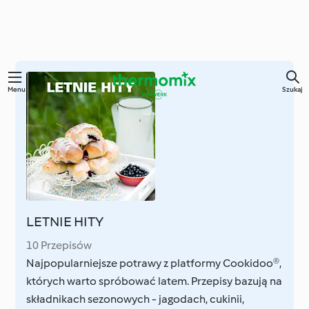
Przejdź
Menu
Szukaj
do
głównej
treści
LETNIE HITY
10 Przepisów
Najpopularniejsze potrawy z platformy Cookidoo®,
których warto spróbować latem. Przepisy bazują na
składnikach sezonowych - jagodach, cukinii,