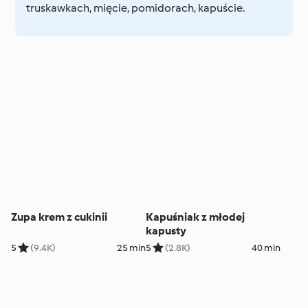
truskawkach, mięcie, pomidorach, kapuście.
Zupa krem z cukinii
Kapuśniak z młodej
kapusty
5
(9.4K)
25 min
5
(2.8K)
40 min