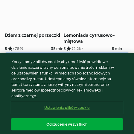
Dżem z czarnej porzeczki
Lemoniada cytrusowo-
miętowa
5
(759)
35 min
5
(2.2K)
5 min
Korzystamy z plików cookie, aby umożliwić prawidłowe
© Copyright 2026
działanie naszej witryny, personalizowanie treści i reklam, w
celu zapewnienia funkcji w mediach społecznościowych
Warunki korzystania
oraz analizy ruchu. Udostępniamy również informacje na
Polityka prywatności
temat korzystania z naszej witryny naszymi partnerom z
Disclaimer
sektora mediów społecznościowych, reklamowego i
analitycznego.
Znak wydawcy
Pliki cookie
Ustawienia plików cookie
Zgłoś treść
Odstąp od umowy
Odrzucenie wszystkich
Oświadczenie o dostępności