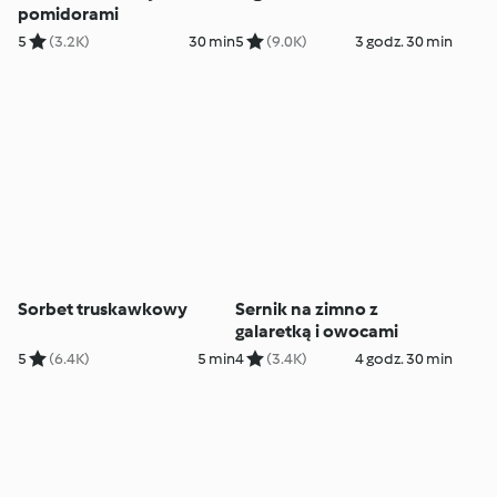
pomidorami
5
(3.2K)
30 min
5
(9.0K)
3 godz. 30 min
Sorbet truskawkowy
Sernik na zimno z
galaretką i owocami
5
(6.4K)
5 min
4
(3.4K)
4 godz. 30 min