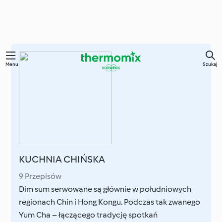
Przejdź
Menu
Szukaj
do
głównej
treści
KUCHNIA CHIŃSKA
9 Przepisów
Dim sum serwowane są głównie w południowych
regionach Chin i Hong Kongu. Podczas tak zwanego
Yum Cha – łączącego tradycję spotkań