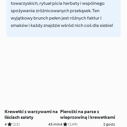
towarzyskich, rytuał picia herbaty i wspólnego
spożywania zróżnicowanych przekąsek. Ten
wyjątkowy brunch pełen jest różnych faktur i
smaków i każdy znajdzie wśród nich coś dla siebie!
Krewetki z warzywami na
Pierożki na parze z
liściach sałaty
wieprzowiną i krewetkami
4
(12)
45 min
4
(149)
2 godz.