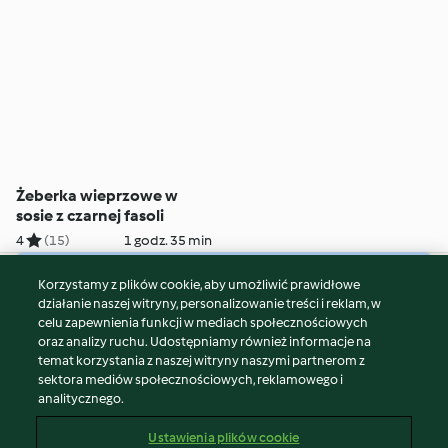
Żeberka wieprzowe w
sosie z czarnej fasoli
4
(15)
1 godz. 35 min
Korzystamy z plików cookie, aby umożliwić prawidłowe
© Copyright 2026
działanie naszej witryny, personalizowanie treści i reklam, w
celu zapewnienia funkcji w mediach społecznościowych
Warunki korzystania
oraz analizy ruchu. Udostępniamy również informacje na
Polityka prywatności
temat korzystania z naszej witryny naszymi partnerom z
Disclaimer
sektora mediów społecznościowych, reklamowego i
analitycznego.
Znak wydawcy
Pliki cookie
Ustawienia plików cookie