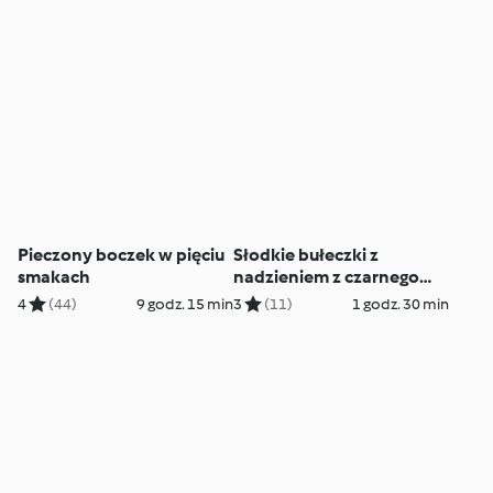
Pieczony boczek w pięciu
Słodkie bułeczki z
smakach
nadzieniem z czarnego
sezamu
4
(44)
9 godz. 15 min
3
(11)
1 godz. 30 min